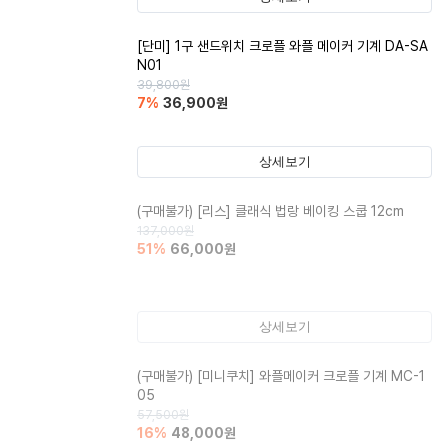
[단미] 1구 샌드위치 크로플 와플 메이커 기계 DA-SA
N01
39,800
원
7
%
36,900
원
상세보기
(구매불가)
[리스] 클래식 법랑 베이킹 스쿱 12cm
137,000
원
51
%
66,000
원
상세보기
(구매불가)
[미니쿠치] 와플메이커 크로플 기계 MC-1
05
57,500
원
16
%
48,000
원