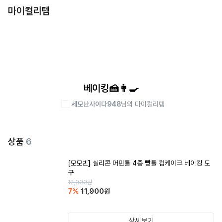
마이컬리템
베이킹🍰👩‍🍳
세모난사이다948
님의 마이컬리템
상품
6
[모모빈] 실리콘 머핀틀 4종 빵틀 컵케이크 베이킹 도
구
12,900
원
7
%
11,900
원
상세보기