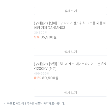
상세보기
(구매불가)
[단미] 1구 타이머 샌드위치 크로플 와플 메
이커 기계 DA-SAN03
39,800
원
9
%
35,900
원
상세보기
(구매불가)
[보랄] 16L 더 셰프 에어프라이어 오븐 SN
-1200KV (단품)
499,000
원
81
%
89,900
원
상세보기
최근 12개월 이내 구매한 상품에 배지가 표시됩니다.