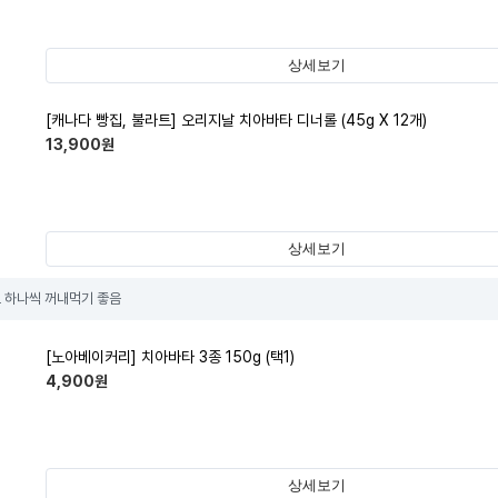
상세보기
[캐나다 빵집, 불라트] 오리지날 치아바타 디너롤 (45g X 12개)
13,900
원
상세보기
 하나씩 꺼내먹기 좋음
[노아베이커리] 치아바타 3종 150g (택1)
4,900
원
상세보기