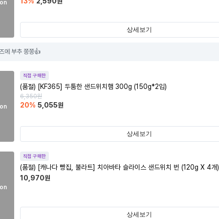
13
%
2,590
원
on
상세보기
에 부추 쫑쫑👍
직접 구매한
(품절)
[KF365] 두툼한 샌드위치햄 300g (150g*2입)
6,350
원
20
%
5,055
원
on
상세보기
직접 구매한
(품절)
[캐나다 빵집, 불라트] 치아바타 슬라이스 샌드위치 번 (120g X 4개)
10,970
원
on
상세보기