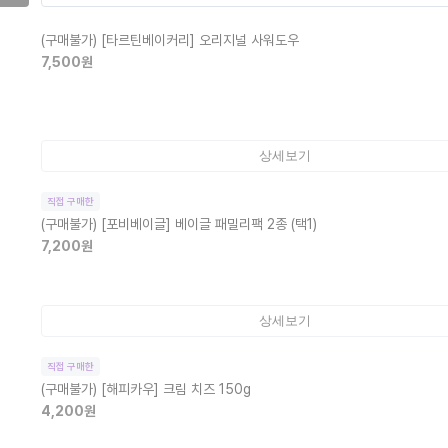
(구매불가)
[타르틴베이커리] 오리지널 사워도우
7,500
원
상세보기
직접 구매한
(구매불가)
[포비베이글] 베이글 패밀리팩 2종 (택1)
7,200
원
상세보기
직접 구매한
(구매불가)
[해피카우] 크림 치즈 150g
4,200
원