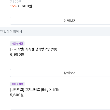
7,800
원
15
%
6,600
원
상세보기
우유맛이 더 많이 남
직접 구매한
[도제식빵] 촉촉한 생식빵 2종 (택1)
6,990
원
상세보기
직접 구매한
[브레댄코] 호기브레드 (65g X 5개)
5,600
원