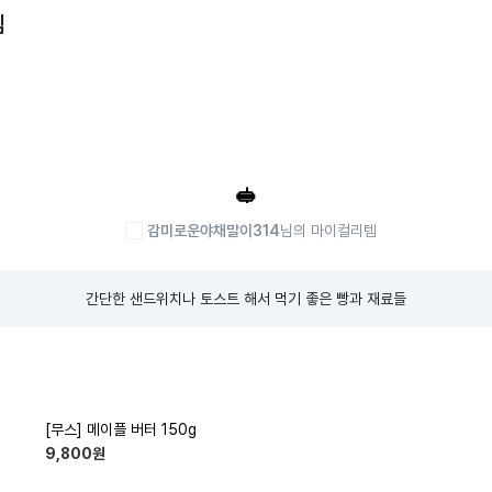
템
🥪
감미로운야채말이314
님의 마이컬리템
간단한 샌드위치나 토스트 해서 먹기 좋은 빵과 재료들
[무스] 메이플 버터 150g
9,800
원