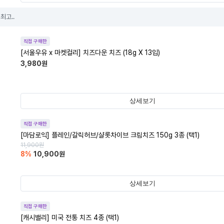
최고..
직접 구매한
[서울우유 x 마켓컬리] 치즈다운 치즈 (18g X 13입)
3,980
원
상세보기
직접 구매한
[마담로익] 플레인/갈릭허브/샬롯차이브 크림치즈 150g 3종 (택1)
11,900
원
8
%
10,900
원
상세보기
직접 구매한
[캐시밸리] 미국 전통 치즈 4종 (택1)