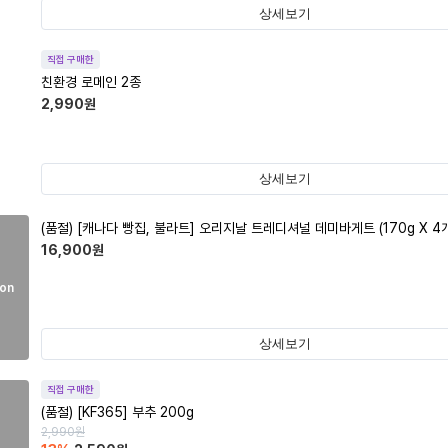
상세보기
직접 구매한
친환경 로메인 2종
2,990
원
상세보기
(품절)
[캐나다 빵집, 불라트] 오리지날 트레디셔널 데미바게트 (170g X 4개
16,900
원
on
상세보기
직접 구매한
(품절)
[KF365] 부추 200g
2,990
원