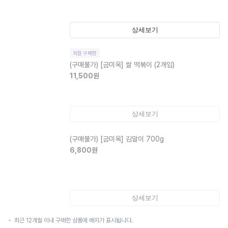
상세보기
직접 구매한
(구매불가)
[금미옥] 쌀 떡볶이 (2개입)
11,500
원
상세보기
(구매불가)
[금미옥] 김말이 700g
6,800
원
상세보기
최근 12개월 이내 구매한 상품에 배지가 표시됩니다.