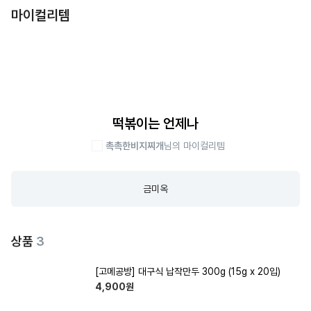
마이컬리템
떡볶이는 언제나
촉촉한비지찌개
님의 마이컬리템
금미옥
상품
3
[고메공방] 대구식 납작만두 300g (15g x 20입)
4,900
원