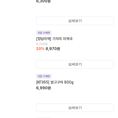
6,300
원
상세보기
직접 구매한
[청담미역] 가자미 미역국
8,720
원
20
%
6,970
원
상세보기
직접 구매한
[KF365] 밤고구마 800g
6,990
원
상세보기