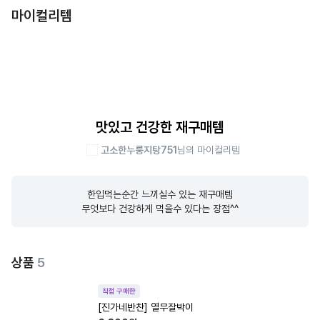
마이컬리템
맛있고 건강한 재구매템
고소한누룽지탕751
님의 마이컬리템
한입먹는순간 느끼실수 있는 재구매템

무엇보다 건강하게 먹을수 있다는 장점^^
상품
5
직접 구매한
[진가네반찬] 열무잘박이