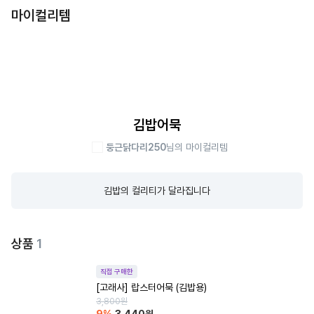
마이컬리템
김밥어묵
둥근닭다리250
님의 마이컬리템
김밥의 컬리티가 달라집니다
상품
1
직접 구매한
[고래사] 랍스터어묵 (김밥용)
3,800
원