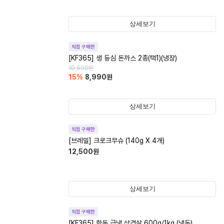
상세보기
직접 구매한
[KF365] 생 등심 돈까스 2종(택1)(냉장)
10,590
원
15
%
8,990
원
상세보기
직접 구매한
[브레밀] 크로크무슈 (140g X 4개)
12,500
원
상세보기
직접 구매한
[KF365] 한돈 급냉 삼겹살 600g/1kg (냉동)