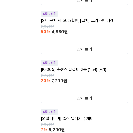
상세보기
직접 구매한
[2개 구매 시 50%할인][고메] 크리스피 너겟
9,980
원
50
%
4,980
원
상세보기
직접 구매한
[KF365] 춘천식 닭갈비 2종 (냉장) (택1)
9,700
원
20
%
7,700
원
상세보기
직접 구매한
[외할머니댁] 일산 털레기 수제비
9,900
원
7
%
9,200
원