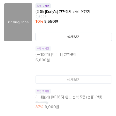
직접 구매한
(품절)
[Kurly's] 간편하게 바삭, 유린기
9,500
원
10
%
8,550
원
Coming Soon
상세보기
직접 구매한
(구매불가)
[미미네] 쌀떡볶이
5,600
원
상세보기
직접 구매한
(구매불가)
[KF365] 완도 전복 5종 (생물) (택1)
15,800
원
37
%
9,900
원