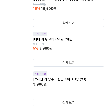
20,500
원
19
%
16,500
원
상세보기
직접 구매한
[비비고] 왕교자 455gx2개입
9,480
원
5
%
8,980
원
상세보기
직접 구매한
[브레댄코] 봉주르 한입 케이크 3종 (택1)
9,900
원
상세보기