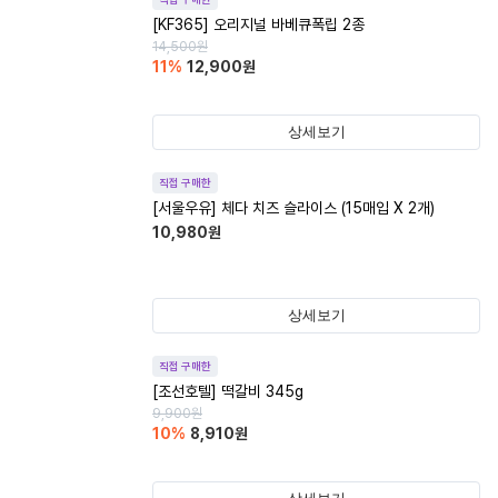
[KF365] 오리지널 바베큐폭립 2종
14,500
원
11
%
12,900
원
상세보기
직접 구매한
[서울우유] 체다 치즈 슬라이스 (15매입 X 2개)
10,980
원
상세보기
직접 구매한
[조선호텔] 떡갈비 345g
9,900
원
10
%
8,910
원