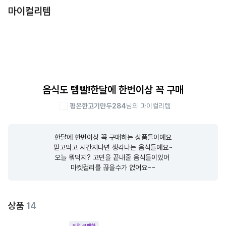
마이컬리템
음식도 템빨!한달에 한번이상 꼭 구매
평온한고기만두284
님의 마이컬리템
한달에 한번이상 꼭 구매하는 상품들이예요

믿고먹고 시간지나면 생각나는 음식들예요~

오늘 뭐먹지? 고민을 끝내줄 음식들이있어 

마켓컬리를 끊을수가 없어요~~
상품
14
직접 구매한