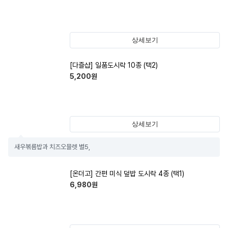
상세보기
[다즐샵] 일품도시락 10종 (택2)
5,200
원
상세보기
새우볶름밥과 치즈오믈렛 별5,
[온더고] 간편 미식 덮밥 도시락 4종 (택1)
6,980
원