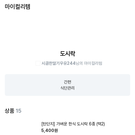
마이컬리템
도시락
시큼한딸기우유244
님의 마이컬리템
간편

식단관리
상품
15
[탄단지] 가벼운 한식 도시락 6종 (택2)
5,400
원