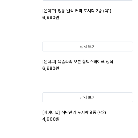
[온더고] 정통 일식 커리 도시락 2종 (택1)
6,980
원
상세보기
[온더고] 육즙촉촉 오븐 함박스테이크 정식
6,980
원
상세보기
[마이비밀] 식단관리 도시락 8종 (택2)
4,900
원