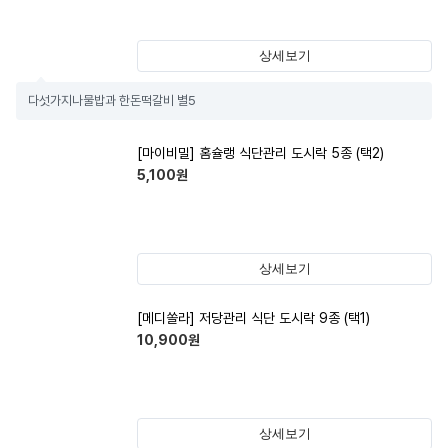
상세보기
다섯가지나물밥과 한돈떡갈비 별5
[마이비밀] 홈슐랭 식단관리 도시락 5종 (택2)
5,100
원
상세보기
[메디쏠라] 저당관리 식단 도시락 9종 (택1)
10,900
원
상세보기