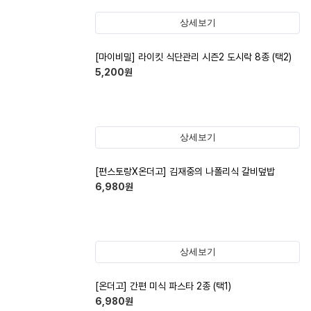
상세보기
[마이비밀] 라이킷 식단관리 시즌2 도시락 8종 (택2)
5,200
원
상세보기
[편스토랑X온더고] 김재중의 나폴리식 갈비덮밥
6,980
원
상세보기
[온더고] 간편 미식 파스타 2종 (택1)
6,980
원