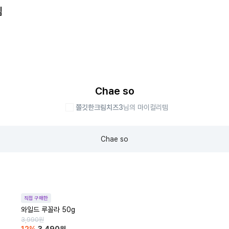
템
Chae so
쫄깃한크림치즈3
님의 마이컬리템
Chae so
직접 구매한
와일드 루꼴라 50g
3,990
원