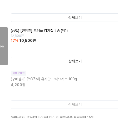
상세보기
(품절)
[헌터즈] 트러플 감자칩 2종 (택1)
12,800
원
17
%
10,500
원
on
상세보기
직접 구매한
(구매불가)
[YOZM] 유자맛 그릭요거트 100g
4,200
원
상세보기
(구매불가)
[대상웰라이프] 마이밀 한입쏙쏙 프로틴바 15입