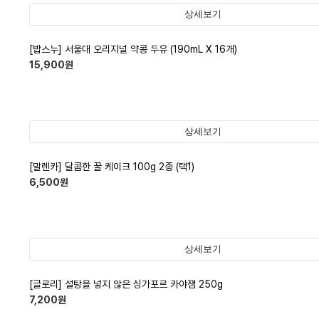
상세보기
[밥스누] 서울대 오리지널 약콩 두유 (190mL X 16개)
15,900
원
상세보기
[말렌카] 달콤한 꿀 케이크 100g 2종 (택1)
6,500
원
상세보기
[글로리] 설탕을 넣지 않은 싱가포르 카야잼 250g
7,200
원