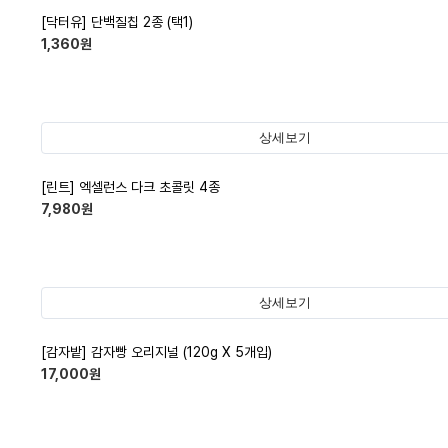
[닥터유] 단백질칩 2종 (택1)
1,360
원
상세보기
[린트] 엑셀런스 다크 초콜릿 4종
7,980
원
상세보기
[감자밭] 감자빵 오리지널 (120g X 5개입)
17,000
원