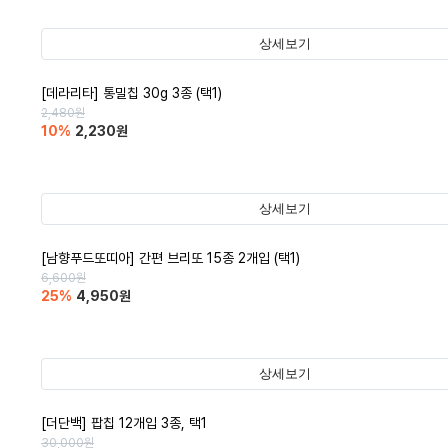
상세보기
[데라리타] 통밀칩 30g 3종 (택1)
2,480
원
10
%
2,230
원
상세보기
[남향푸드또띠아] 간편 브리또 15종 2개입 (택1)
6,600
원
25
%
4,950
원
상세보기
[더단백] 팝칩 12개입 3종, 택1
30,000
원