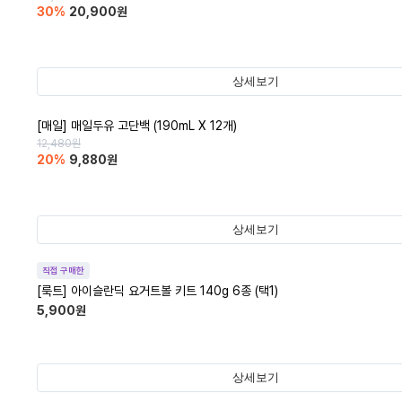
30
%
20,900
원
상세보기
[매일] 매일두유 고단백 (190mL X 12개)
12,480
원
20
%
9,880
원
상세보기
직접 구매한
[룩트] 아이슬란딕 요거트볼 키트 140g 6종 (택1)
5,900
원
상세보기