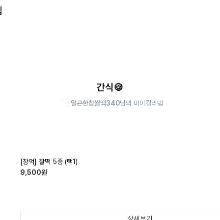
템
간식🍪
얼큰한찹쌀떡340
님의 마이컬리템
[창억] 찰떡 5종 (택1)
9,500
원
상세보기