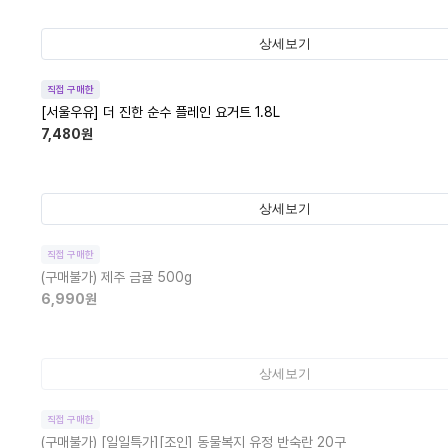
상세보기
직접 구매한
[서울우유] 더 진한 순수 플레인 요거트 1.8L
7,480
원
상세보기
직접 구매한
(구매불가)
제주 금귤 500g
6,990
원
상세보기
직접 구매한
(구매불가)
[일일특가][조인] 동물복지 유정 반숙란 20구