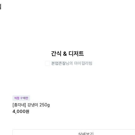
템
간식 & 디저트
본업존잘
님의 마이컬리템
직접 구매한
[총각네] 강냉이 250g
4,000
원
상세보기