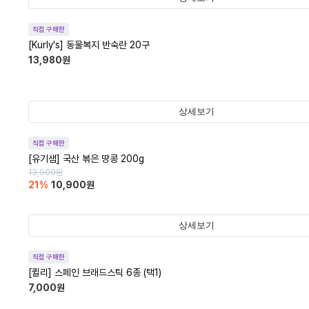
직접 구매한
[Kurly's] 동물복지 반숙란 20구
13,980
원
상세보기
직접 구매한
[유기샘] 국산 볶은 땅콩 200g
13,900
원
21
%
10,900
원
상세보기
직접 구매한
[퀼리] 스페인 브래드스틱 6종 (택1)
7,000
원