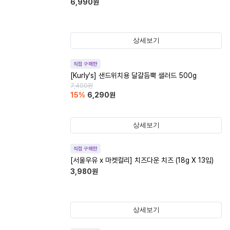
6,990
원
상세보기
직접 구매한
[Kurly's] 샌드위치용 달걀듬뿍 샐러드 500g
7,400
원
15
%
6,290
원
상세보기
직접 구매한
[서울우유 x 마켓컬리] 치즈다운 치즈 (18g X 13입)
3,980
원
상세보기