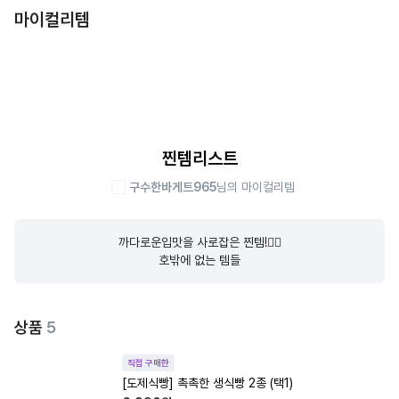
마이컬리템
찐템리스트
구수한바게트965
님의 마이컬리템
까다로운입맛을 사로잡은 찐템!👍🏻

호밖에 없는 템들
상품
5
직접 구매한
[도제식빵] 촉촉한 생식빵 2종 (택1)