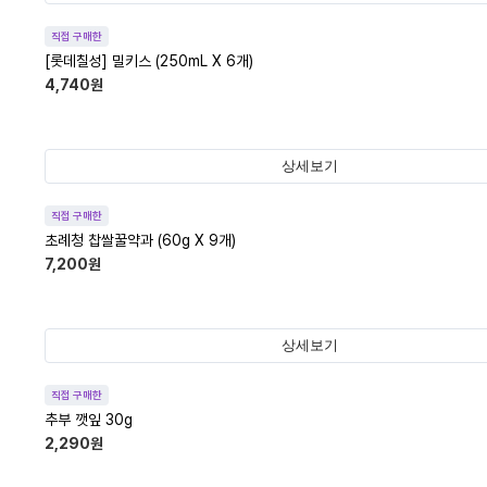
직접 구매한
[롯데칠성] 밀키스 (250mL X 6개)
4,740
원
상세보기
직접 구매한
초례청 찹쌀꿀약과 (60g X 9개)
7,200
원
상세보기
직접 구매한
추부 깻잎 30g
2,290
원