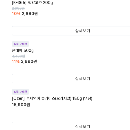
[KF365] 청양고추 200g
2,990
원
10
%
2,690
원
상세보기
직접 구매한
깐대파 500g
4,490
원
11
%
3,990
원
상세보기
직접 구매한
[Ozen] 훈제연어 슬라이스(오리지널) 180g (냉장)
15,900
원
상세보기