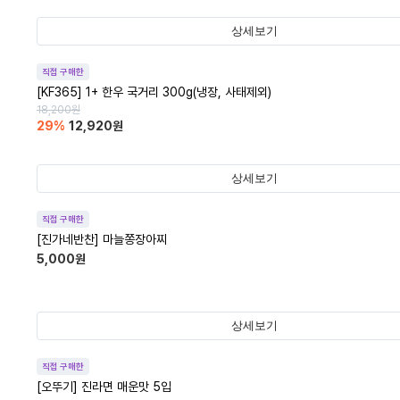
상세보기
직접 구매한
[KF365] 1+ 한우 국거리 300g(냉장, 사태제외)
18,200
원
29
%
12,920
원
상세보기
직접 구매한
[진가네반찬] 마늘쫑장아찌
5,000
원
상세보기
직접 구매한
[오뚜기] 진라면 매운맛 5입