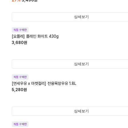
27
%
3,490
원
상세보기
직접 구매한
[요플레] 플레인 화이트 430g
3,680
원
상세보기
직접 구매한
[연세우유 x 마켓컬리] 전용목장우유 1.8L
5,280
원
상세보기
직접 구매한