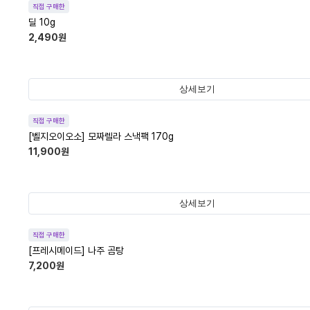
직접 구매한
딜 10g
2,490
원
상세보기
직접 구매한
[벨지오이오소] 모짜렐라 스낵팩 170g
11,900
원
상세보기
직접 구매한
[프레시메이드] 나주 곰탕
7,200
원