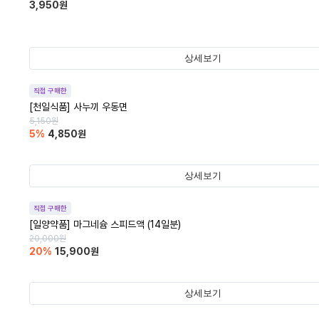
3,950
원
상세보기
직접 구매한
[천일식품] 사누끼 우동면
5,150
원
5
%
4,850
원
상세보기
직접 구매한
[일양약품] 마그네슘 스피드액 (14일분)
20,000
원
20
%
15,900
원
상세보기