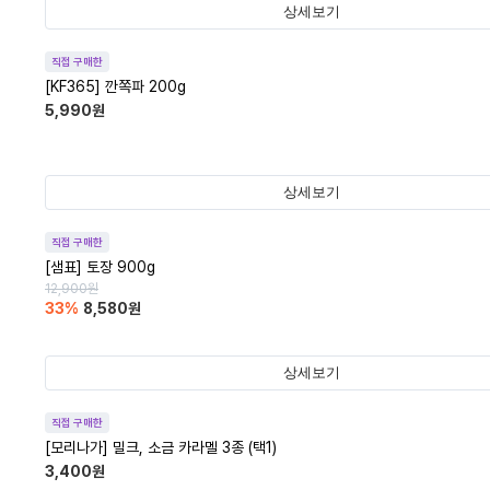
상세보기
직접 구매한
[KF365] 깐쪽파 200g
5,990
원
상세보기
직접 구매한
[샘표] 토장 900g
12,900
원
33
%
8,580
원
상세보기
직접 구매한
[모리나가] 밀크, 소금 카라멜 3종 (택1)
3,400
원