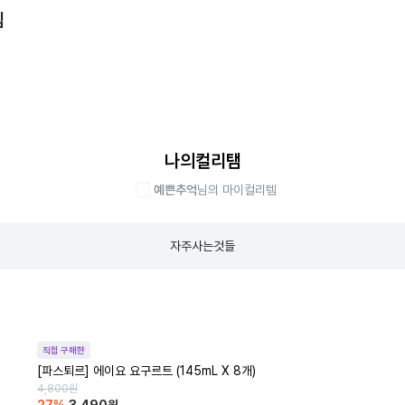
템
나의컬리탬
예쁜추억
님의 마이컬리템
자주사는것들
직접 구매한
[파스퇴르] 에이요 요구르트 (145mL X 8개)
4,800
원