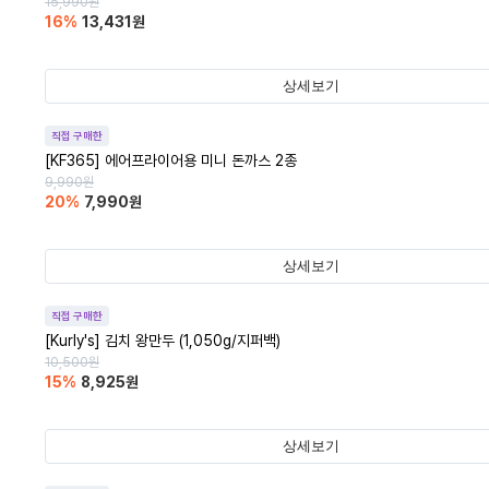
15,990
원
16
%
13,431
원
상세보기
직접 구매한
[KF365] 에어프라이어용 미니 돈까스 2종
9,990
원
20
%
7,990
원
상세보기
직접 구매한
[Kurly's] 김치 왕만두 (1,050g/지퍼백)
10,500
원
15
%
8,925
원
상세보기