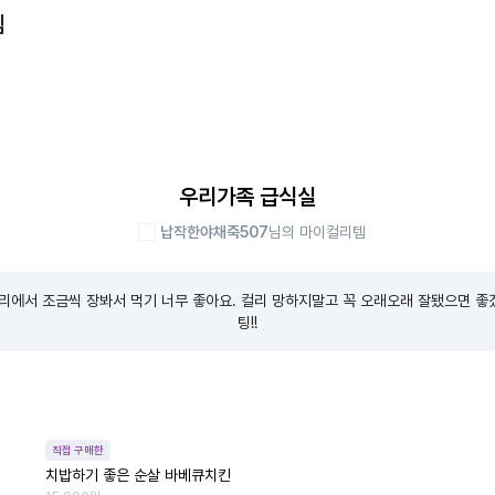
템
우리가족 급식실
납작한야채죽507
님의 마이컬리템
리에서 조금씩 장봐서 먹기 너무 좋아요. 컬리 망하지말고 꼭 오래오래 잘됐으면 좋
팅!!
직접 구매한
치밥하기 좋은 순살 바베큐치킨