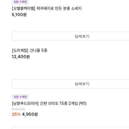
직접 구매한
[오뗄블랙라벨] 제주돼지로 만든 분홍 소세지
5,100
원
상세보기
[도리깨침] 건나물 5종
12,400
원
상세보기
직접 구매한
[남향푸드또띠아] 간편 브리또 15종 2개입 (택1)
6,600
원
25
%
4,950
원