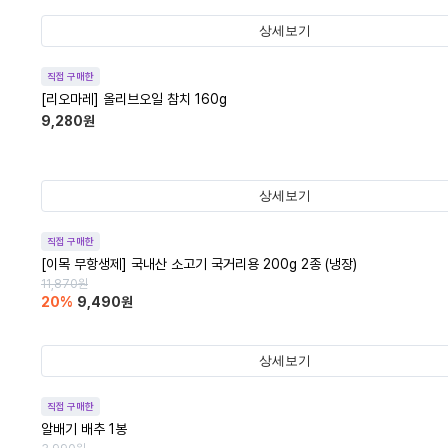
상세보기
직접 구매한
[리오마레] 올리브오일 참치 160g
9,280
원
상세보기
직접 구매한
[이목 무항생제] 국내산 소고기 국거리용 200g 2종 (냉장)
11,870
원
20
%
9,490
원
상세보기
직접 구매한
알배기 배추 1봉