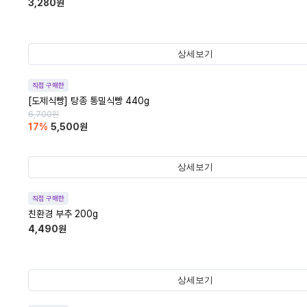
3,280
원
상세보기
직접 구매한
[도제식빵] 탕종 통밀식빵 440g
6,700
원
17
%
5,500
원
상세보기
직접 구매한
친환경 부추 200g
4,490
원
상세보기