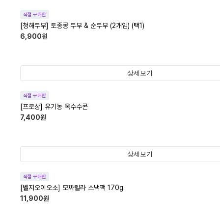
직접 구매한
[청해두부] 토종콩 두부 & 순두부 (2개입) (택1)
6,900
원
상세보기
직접 구매한
[프로상] 유기농 옥수수콘
7,400
원
상세보기
직접 구매한
[벨지오이오소] 모짜렐라 스낵팩 170g
11,900
원