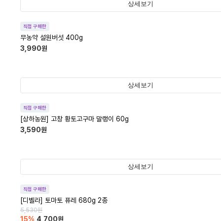
상세보기
직접 구매한
무농약 설원버섯 400g
3,990
원
상세보기
직접 구매한
[상하농원] 고창 황토고구마 말랭이 60g
3,590
원
상세보기
직접 구매한
[디벨라] 토마토 퓨레 680g 2종
5,530
원
15
%
4,700
원