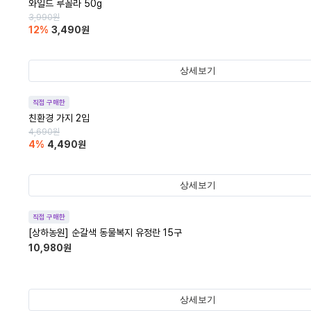
와일드 루꼴라 50g
3,990
원
12
%
3,490
원
상세보기
직접 구매한
친환경 가지 2입
4,690
원
4
%
4,490
원
상세보기
직접 구매한
[상하농원] 순갈색 동물복지 유정란 15구
10,980
원
상세보기