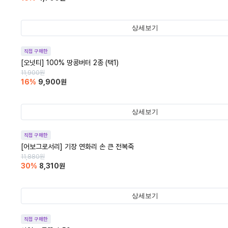
상세보기
직접 구매한
[오넛티] 100% 땅콩버터 2종 (택1)
11,900
원
16
%
9,900
원
상세보기
직접 구매한
[어보그로서리] 기장 연화리 손 큰 전복죽
11,880
원
30
%
8,310
원
상세보기
직접 구매한