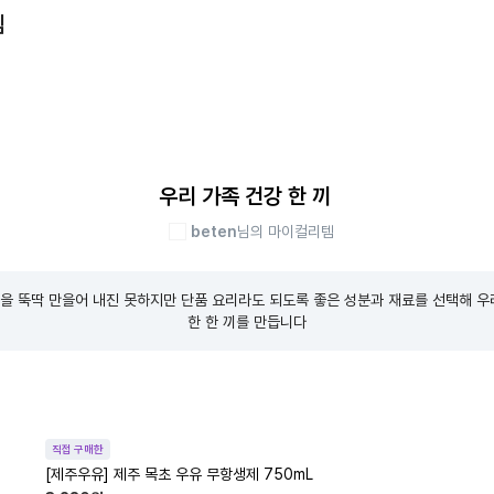
템
우리 가족 건강 한 끼
beten
님의 마이컬리템
을 뚝딱 만을어 내진 못하지만 단품 요리라도 되도록 좋은 성분과 재료를 선택해 우
한 한 끼를 만듭니다
직접 구매한
[제주우유] 제주 목초 우유 무항생제 750mL