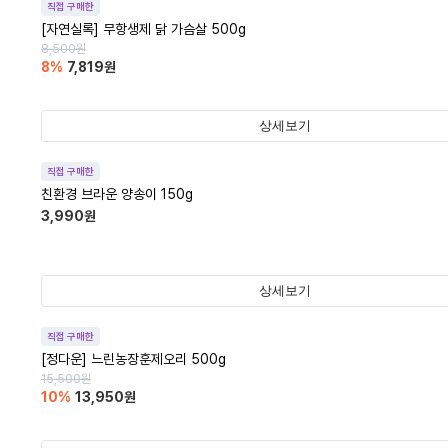
직접 구매한
[자연실록] 무항생제 닭 가슴살 500g
8,500
원
8
%
7,819
원
상세보기
직접 구매한
친환경 브라운 양송이 150g
3,990
원
상세보기
직접 구매한
[정다운] 느린농장훈제오리 500g
15,500
원
10
%
13,950
원