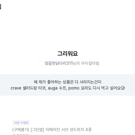
템
그리워요
정갈한닭다리311
님의 마이컬리템
왜 제가 좋아하는 상품은 다 사라지는건지

crave 샐러드랑 타코, auga 수프, pomo 요리도 다시 먹고 싶어요🥲
직접 구매한
(구매불가)
[그린밤] 아메리칸 서브 샌드위치 4종