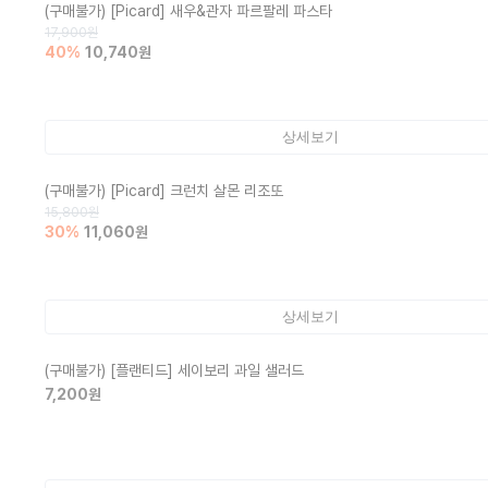
(구매불가)
[Picard] 새우&관자 파르팔레 파스타
17,900
원
40
%
10,740
원
상세보기
(구매불가)
[Picard] 크런치 살몬 리조또
15,800
원
30
%
11,060
원
상세보기
(구매불가)
[플랜티드] 세이보리 과일 샐러드
7,200
원