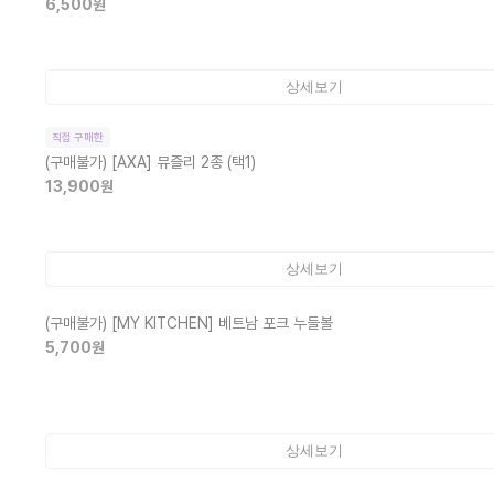
6,500
원
상세보기
직접 구매한
(구매불가)
[AXA] 뮤즐리 2종 (택1)
13,900
원
상세보기
(구매불가)
[MY KITCHEN] 베트남 포크 누들볼
5,700
원
상세보기