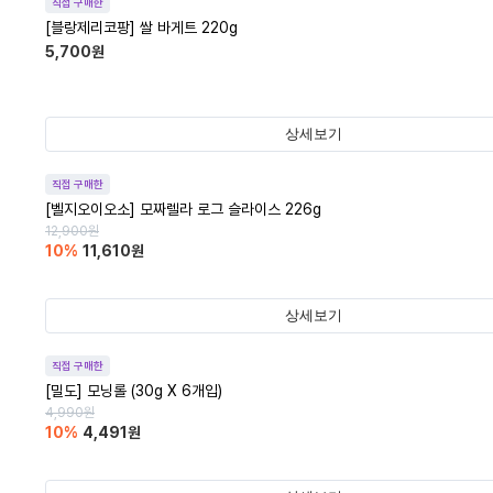
직접 구매한
[블랑제리코팡] 쌀 바게트 220g
5,700
원
상세보기
직접 구매한
[벨지오이오소] 모짜렐라 로그 슬라이스 226g
12,900
원
10
%
11,610
원
상세보기
직접 구매한
[밀도] 모닝롤 (30g X 6개입)
4,990
원
10
%
4,491
원