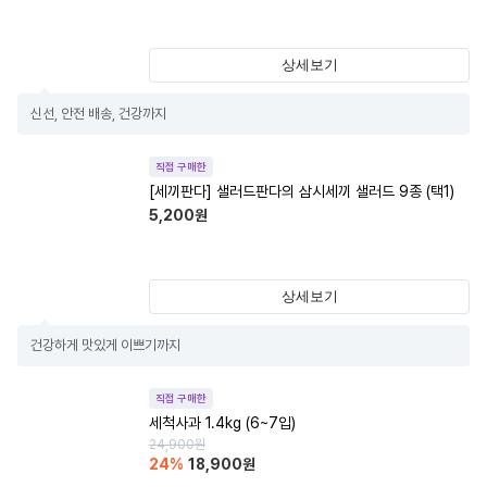
상세보기
신선, 안전 배송, 건강까지
직접 구매한
[세끼판다] 샐러드판다의 삼시세끼 샐러드 9종 (택1)
5,200
원
상세보기
건강하게 맛있게 이쁘기까지
직접 구매한
세척사과 1.4kg (6~7입)
24,900
원
24
%
18,900
원