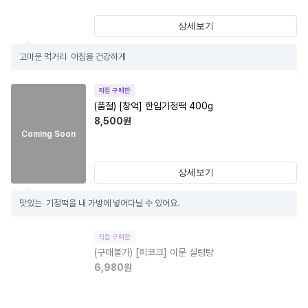
상세보기
고마운 먹거리  아침을 건강하게
직접 구매한
(품절)
[창억] 한입기정떡 400g
8,500
원
Coming Soon
상세보기
맛있는  기정떡을 내 가방에 넣어다닐 수 있어요.
직접 구매한
(구매불가)
[피코크] 이문 설렁탕
6,980
원