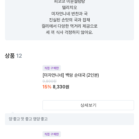
피코코 이문설렁탕

델리치오

미자언니네 반찬과 국

진실된 손맛의 국과 잡채

컬리에서 다앙한 먹거리 제공으로

세 끼 식사 걱정하지 않아요.
상품
12
직접 구매한
[미자언니네] 백암 순대국 (2인분)
9,800
원
15
%
8,330
원
상세보기
양 좋고 맛 좋고 영양 좋고
직접 구매한