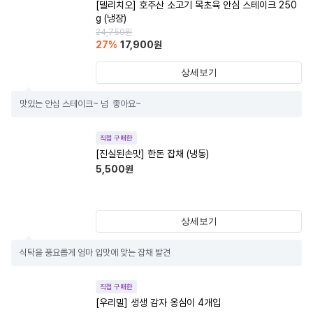
[델리치오] 호주산 소고기 목초육 안심 스테이크 250
g (냉장)
24,750
원
27
%
17,900
원
상세보기
맛있는 안심 스테이크~ 넘  좋아요~
직접 구매한
[진실된손맛] 한돈 잡채 (냉동)
5,500
원
상세보기
식탁을 풍요롭게 엄마 입맛에 맞는 잡채 발견
직접 구매한
[우리밀] 생생 감자 옹심이 4개입