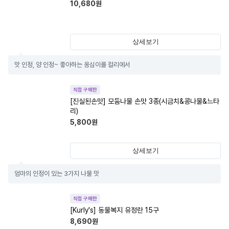
10,680
원
상세보기
맛 인정, 양 인정~ 좋아하는 옹심이를 컬리에서
직접 구매한
[진실된손맛] 모둠나물 손맛 3종(시금치&콩나물&느타
리)
5,800
원
상세보기
엄마의 인정이 있는 3가지 나물 맛
직접 구매한
[Kurly's] 동물복지 유정란 15구
8,690
원