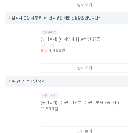
상세보기
아침 식사 급할 때 종로 100년 이상된 이문 설렁탕을 만난다면?
직접 구매한
(구매불가)
[미자언니네] 밑반찬 21종
4,900
원
8
%
4,466
원
상세보기
자주 구매 되는 반찬 중 하나
직접 구매한
(구매불가)
[주꾸미사령부] 주꾸미 볶음 2종 (택1)
11,500
원
상세보기