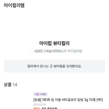
마이컬리템
마이럽 뷰티컬리
새콤한그래놀라556
님의 마이컬리템
컬리에서 만나는 굿 뷰티템을 모아봤어요.
상품
14
직접 구매한
[랑콤] NEW 립 이돌 버터글로우 립밤 3g 10종 (택1)
48,000
원