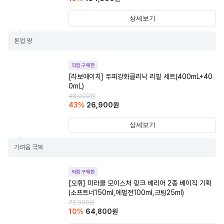
상세보기
톤업 짱
직접 구매한
[라보에이치] 두피강화클리닉 리필 세트(400mL+40
0mL)
48,000
원
43
%
26,900
원
상세보기
가려움 극복
직접 구매한
[오휘] 미라클 모이스처 핑크 베리어 2종 베이직 기획
(소프트너150ml,에멀전100ml,크림25ml)
72,000
원
10
%
64,800
원