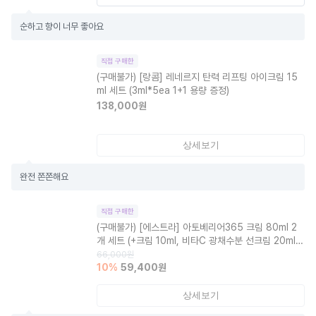
순하고 향이 너무 좋아요
직접 구매한
(구매불가)
[랑콤] 레네르지 탄력 리프팅 아이크림 15
ml 세트 (3ml*5ea 1+1 용량 증정)
138,000
원
상세보기
완전 쫀쫀해요
직접 구매한
(구매불가)
[에스트라] 아토베리어365 크림 80ml 2
개 세트 (+크림 10ml, 비타C 광채수분 선크림 20ml+
1ml)
66,000
원
10
%
59,400
원
상세보기