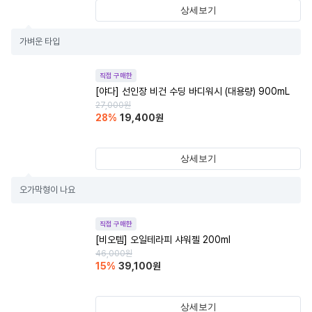
상세보기
가벼운 타입
직접 구매한
[야다] 선인장 비건 수딩 바디워시 (대용량) 900mL
27,000
원
28
%
19,400
원
상세보기
오가막형이 나요
직접 구매한
[비오템] 오일테라피 샤워젤 200ml
46,000
원
15
%
39,100
원
상세보기