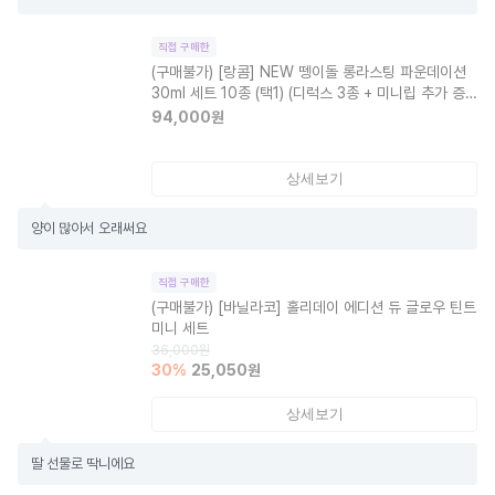
직접 구매한
(구매불가)
[랑콤] NEW 뗑이돌 롱라스팅 파운데이션
30ml 세트 10종 (택1) (디럭스 3종 + 미니립 추가 증
정)
94,000
원
상세보기
양이 많아서 오래써요
직접 구매한
(구매불가)
[바닐라코] 홀리데이 에디션 듀 글로우 틴트
미니 세트
36,000
원
30
%
25,050
원
상세보기
딸 선물로 딱니에요