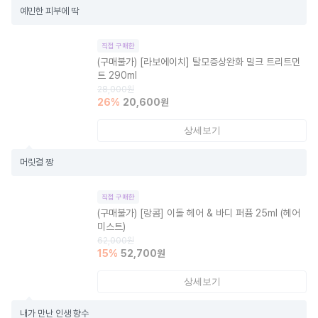
예민한 피부에 딱
직접 구매한
(구매불가)
[라보에이치] 탈모증상완화 밀크 트리트먼
트 290ml
28,000
원
26
%
20,600
원
상세보기
머릿결 짱
직접 구매한
(구매불가)
[랑콤] 이돌 헤어 & 바디 퍼퓸 25ml (헤어
미스트)
62,000
원
15
%
52,700
원
상세보기
내가 만난 인생 향수