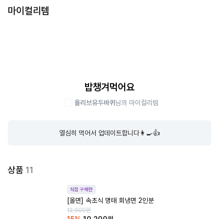
마이컬리템
밥챙겨먹어요
올리브유두바퀴
님의 마이컬리템
열심히 먹어서 업데이트합니다👩‍🍳👍
상품
11
직접 구매한
[올면] 속초식 명태 회냉면 2인분
12,000
원