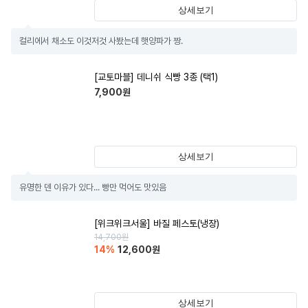
상세보기
컬리에서 채소도 이것저것 사봤는데 햇양파가 짱.
[교토마블] 데니쉬 식빵 3종 (택1)
7,900
원
상세보기
유명한 덴 이유가 있다... 빵만 먹어도 맛있음
[위크위크서울] 바질 페스토(냉장)
14,700
원
14
%
12,600
원
상세보기