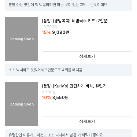
분명 아는 맛인데 딱 먹을라하면 파는 곳이 없는 그맛... 존맛이에요
(품절)
[방방곡곡] 비빔국수 키트 (2인분)
10,700
원
15
%
9,090
원
Coming Soon
상세보기
소스 넉넉하고 맛있어서 2인분으로 4끼를 해먹음
(품절)
[Kurly's] 간편하게 바삭, 유린기
9,500
원
10
%
8,550
원
Coming Soon
상세보기
유명한덴 이유가... 이것도 소스 넉넉해서 남은 거 써먹기 좋아요