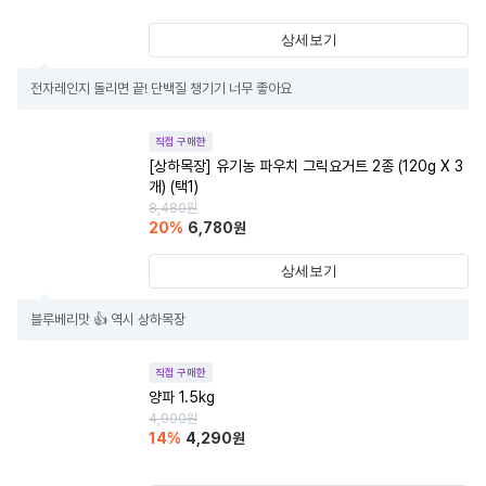
상세보기
전자레인지 돌리면 끝! 단백질 챙기기 너무 좋아요
직접 구매한
[상하목장] 유기농 파우치 그릭요거트 2종 (120g X 3
개) (택1)
8,480
원
20
%
6,780
원
상세보기
블루베리맛 👍 역시 상하목장
직접 구매한
양파 1.5kg
4,990
원
14
%
4,290
원