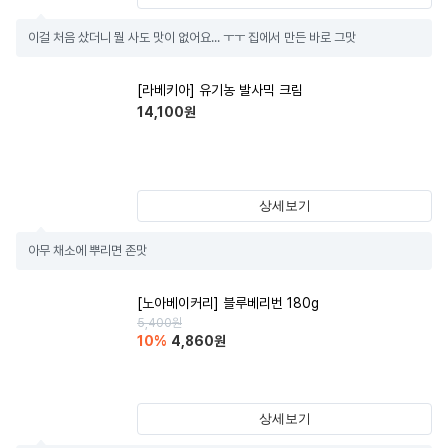
이걸 처음 샀더니 뭘 사도 맛이 없어요... ㅜㅜ 집에서 만든 바로 그맛
[라베키아] 유기농 발사믹 크림
14,100
원
상세보기
아무 채소에 뿌리면 존맛
[노아베이커리] 블루베리번 180g
5,400
원
10
%
4,860
원
상세보기