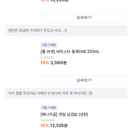
15
%
10,200
원
상세보기
웬만한 회냉면 가게보다 맛있고 넉넉... 굿
직접 구매한
[폴 바셋] 바리스타 돌체라떼 330mL
3,400
원
10
%
3,060
원
상세보기
이거 정말 맛있어요 카페인 안 받아서 자주 못 마시지만..🥲
직접 구매한
[배나무골] 연잎 삼겹살 (냉장)
14,500
원
15
%
12,325
원