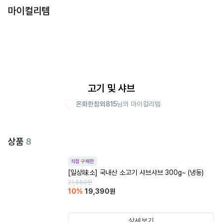
마이컬리템
고기 및 샤브
온화한참외815
님의 마이컬리템
상품
8
직접 구매한
[일상味소] 국내산 소고기 샤브샤브 300g~ (냉동)
21,550
원
10
%
19,390
원
상세보기