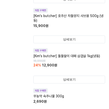
직접 구매한
[Kim's butcher] 호주산 차돌양지 샤브용 500g (냉
동)
15,900
원
상세보기
직접 구매한
[Kim's butcher] 돌돌말이 대패 삼겹살 1kg(냉동)
16,990
원
24
%
12,900
원
상세보기
직접 구매한
무농약 숙주나물 300g
2,690
원