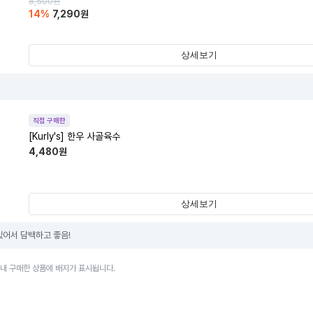
8,500
원
14
%
7,290
원
상세보기
직접 구매한
[Kurly's] 한우 사골육수
4,480
원
상세보기
있어서 담백하고 좋음!
이내 구매한 상품에 배지가 표시됩니다.