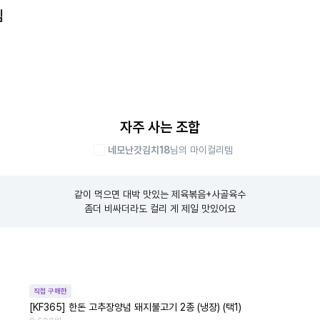
템
자주 사는 조합
네모난갓김치18
님의 마이컬리템
같이 먹으면 대박 맛있는 제육볶음+사골육수

좀더 비싸더라도 컬리 게 제일 맛있어요
직접 구매한
[KF365] 한돈 고추장양념 돼지불고기 2종 (냉장) (택1)