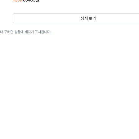
15
%
8,483
원
상세보기
이내 구매한 상품에 배지가 표시됩니다.