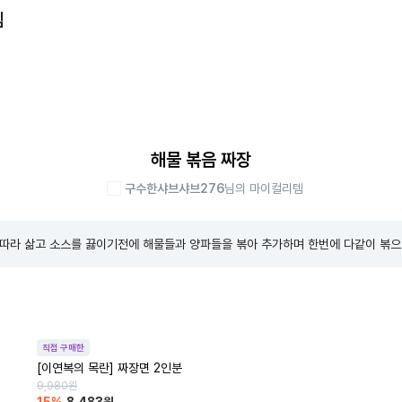
템
해물 볶음 짜장
구수한샤브샤브276
님의 마이컬리템
 따라 삶고 소스를 끓이기전에 해물들과 양파들을 볶아 추가하며 한번에 다같이 볶으면
직접 구매한
[이연복의 목란] 짜장면 2인분
9,980
원