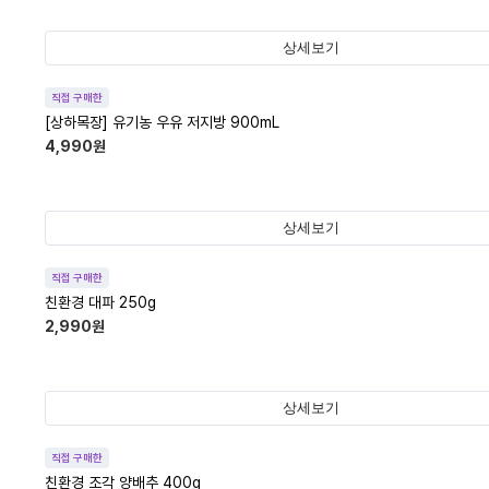
상세보기
직접 구매한
[상하목장] 유기농 우유 저지방 900mL
4,990
원
상세보기
직접 구매한
친환경 대파 250g
2,990
원
상세보기
직접 구매한
친환경 조각 양배추 400g