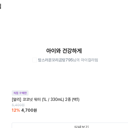
템
아이와 건강하게
탐스러운꼬리곰탕795
님의 마이컬리템
직접 구매한
[말리] 코코넛 워터 (1L / 330mL) 2종 (택1)
5,400
원
12
%
4,700
원
상세보기