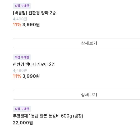
직접 구매한
[바름팜] 친환경 양파 2종
4,490
원
11
%
3,990
원
상세보기
직접 구매한
친환경 백다다기오이 2입
4,490
원
11
%
3,990
원
상세보기
직접 구매한
무항생제 1등급 한돈 등갈비 600g (냉장)
22,000
원