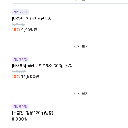
직접 구매한
[바름팜] 친환경 당근 2종
5,490
원
18
%
4,490
원
상세보기
직접 구매한
[KF365] 국산 손질오징어 300g (냉장)
17,900
원
18
%
14,500
원
상세보기
직접 구매한
[소금집] 잠봉 120g (냉장)
8,900
원