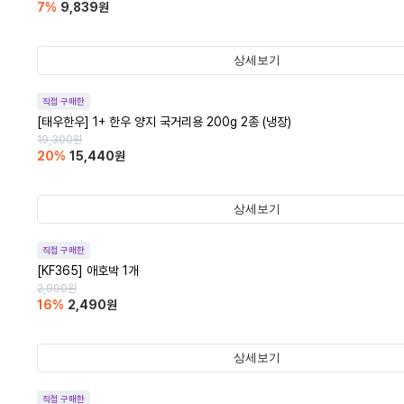
7
%
9,839
원
상세보기
직접 구매한
[태우한우] 1+ 한우 양지 국거리용 200g 2종 (냉장)
19,300
원
20
%
15,440
원
상세보기
직접 구매한
[KF365] 애호박 1개
2,990
원
16
%
2,490
원
상세보기
직접 구매한