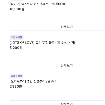
[파미고] 엑스트라 버진 올리브 오일 500mL
18,900
원
상세보기
직접 구매한
[LOTS OF LOVE] 고기듬뿍, 볼로네제 소스 (냉장)
5,200
원
상세보기
직접 구매한
[오희숙부각] 명인 찹쌀부각 2종 (택1)
7,980
원
상세보기