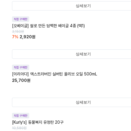
상세보기
직접 구매한
[오베이글] 쌀로 만든 담백한 베이글 4종 (택1)
3,150
원
7
%
2,920
원
상세보기
직접 구매한
[이리아다] 엑스트라버진 실버틴 올리브 오일 500mL
25,700
원
상세보기
직접 구매한
[Kurly's] 동물복지 유정란 20구
10,580
원