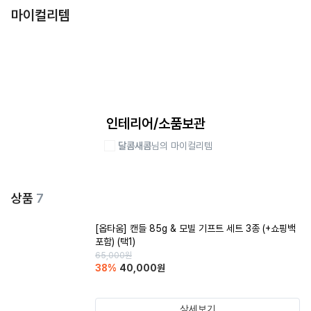
마이컬리템
인테리어/소품보관
달콤새콤
님의 마이컬리템
상품
7
[옵타움] 캔들 85g & 모빌 기프트 세트 3종 (+쇼핑백
포함) (택1)
65,000
원
38
%
40,000
원
상세보기