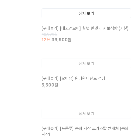
상세보기
(구매불가)
[데코앤모어] 월넛 린넷 라지보석함 (기본)
42,000
원
12
%
36,900
원
상세보기
(구매불가)
[오이뮤] 윈터원더랜드 성냥
5,500
원
상세보기
(구매불가)
[프롬루] 봄의 시작 크리스탈 썬캐쳐 (봄의
시작)