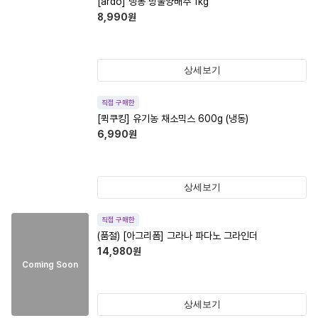
[ardo] 냉동 방울양배추 1kg
8,990
원
상세보기
직접 구매한
[퀵쿠킹] 유기농 채소믹스 600g (냉동)
6,990
원
상세보기
직접 구매한
(품절)
[아그리폼] 그라나 파다노 그라인더
14,980
원
Coming Soon
상세보기