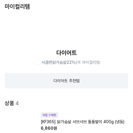
마이컬리템
다이어트
시큼한닭가슴살221
님의 마이컬리템
다이어트 추천템
상품
4
직접 구매한
[KF365] 닭가슴살 샤브샤브 돌돌말이 400g (냉동)
6,860
원