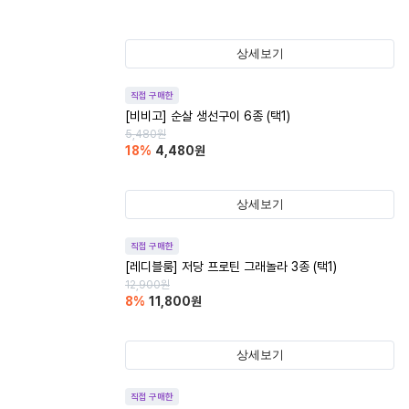
상세보기
직접 구매한
[비비고] 순살 생선구이 6종 (택1)
5,480
원
18
%
4,480
원
상세보기
직접 구매한
[레디블룸] 저당 프로틴 그래놀라 3종 (택1)
12,900
원
8
%
11,800
원
상세보기
직접 구매한