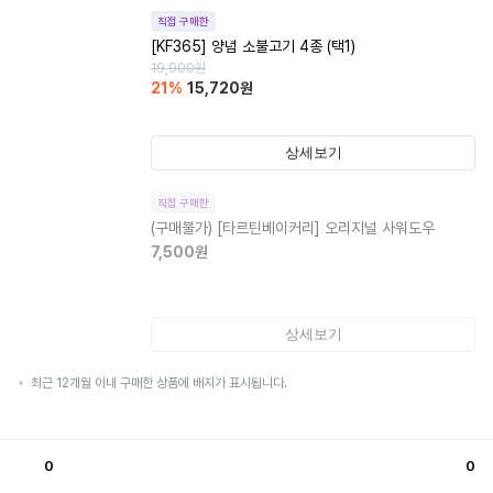
직접 구매한
[KF365] 양념 소불고기 4종 (택1)
19,900
원
21
%
15,720
원
상세보기
직접 구매한
(구매불가)
[타르틴베이커리] 오리지널 사워도우
7,500
원
상세보기
최근 12개월 이내 구매한 상품에 배지가 표시됩니다.
0
0