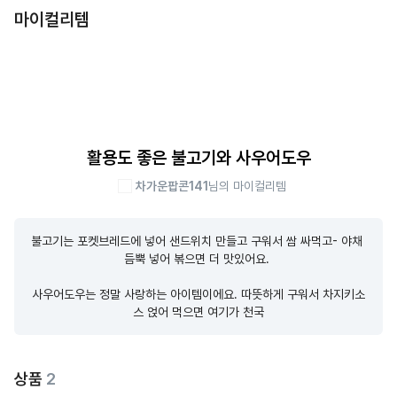
마이컬리템
활용도 좋은 불고기와 사우어도우
차가운팝콘141
님의 마이컬리템
불고기는 포켓브레드에 넣어 샌드위치 만들고 구워서 쌈 싸먹고- 야채 
듬뿍 넣어 볶으면 더 맛있어요. 

사우어도우는 정말 사랑하는 아이템이에요. 따뜻하게 구워서 차지키소
스 얹어 먹으면 여기가 천국
상품
2