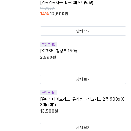
[위크위크서울] 바질 페스토(냉장)
14,700
원
14
%
12,600
원
상세보기
직접 구매한
[KF365] 청상추 150g
2,590
원
상세보기
직접 구매한
[유니드마이요거트] 유기농 그릭요거트 2종 (100g X
3개) (택1)
13,500
원
상세보기