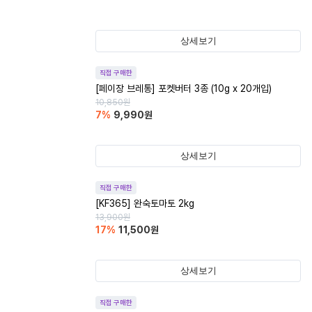
상세보기
직접 구매한
[페이장 브레통] 포켓버터 3종 (10g x 20개입)
10,850
원
7
%
9,990
원
상세보기
직접 구매한
[KF365] 완숙토마토 2kg
13,900
원
17
%
11,500
원
상세보기
직접 구매한