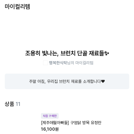
마이컬리템
조용히 빛나는, 브런치 단골 재료들✨
행복한식탁
님의 마이컬리템
주말 아침, 우리집 브런치 재료를 소개합니다❤️
상품
11
직접 구매한
[제주애월아빠들] 구엄닭 방목 유정란
16,100
원