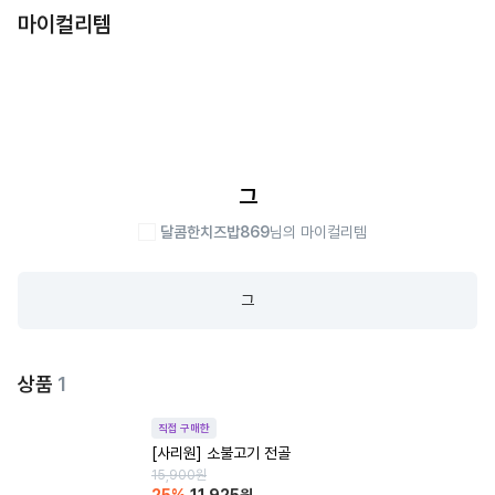
마이컬리템
그
달콤한치즈밥869
님의 마이컬리템
그
상품
1
직접 구매한
[사리원] 소불고기 전골
15,900
원