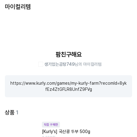
마이컬리템
팜친구해요
생기있는곰탕749
님의 마이컬리템
https://www.kurly.com/games/my-kurly-farm?recomId=8yk
fEz4ZtGFLR8UnfZ9FVg
상품
1
직접 구매한
[Kurly's] 국산콩 두부 500g