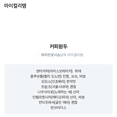
마이컬리템
커피원두
해피한꽃사슴
님의 마이컬리템
센터커피(아이스브레이커)  최애

블루보틀(벨라 도노반) 진함, 쏘쏘, 비쌈 

모모스(므쵸베리) 한약맛

프릳츠(서울시네마) 괜찮

나무사이로(노래하는 새) 산미

인텔리젠시아(에티오피아) 산미, 비쌈

언더프레셔(골든 에라) 괜찮 

빈브라더스