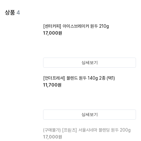
상품
4
[센터커피] 아이스브레이커 원두 210g
17,000
원
상세보기
[언더프레셔] 블렌드 원두 140g 2종 (택1)
11,700
원
상세보기
(구매불가)
[프릳츠] 서울시네마 블렌딩 원두 200g
17,000
원