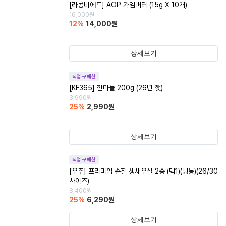
[라콩비에트] AOP 가염버터 (15g X 10개)
16,000
원
12
%
14,000
원
상세보기
직접 구매한
[KF365] 깐마늘 200g (26년 햇)
3,990
원
25
%
2,990
원
상세보기
직접 구매한
[우주] 프리미엄 손질 생새우살 2종 (택1)(냉동)(26/30
사이즈)
8,400
원
25
%
6,290
원
상세보기