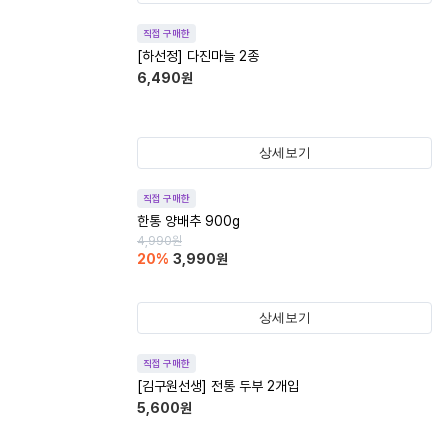
직접 구매한
[하선정] 다진마늘 2종
6,490
원
상세보기
직접 구매한
한통 양배추 900g
4,990
원
20
%
3,990
원
상세보기
직접 구매한
[김구원선생] 전통 두부 2개입
5,600
원