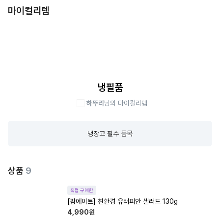
마이컬리템
냉필품
하뚜리
님의 마이컬리템
냉장고 필수 품목
상품
9
직접 구매한
[팜에이트] 친환경 유러피안 샐러드 130g
4,990
원