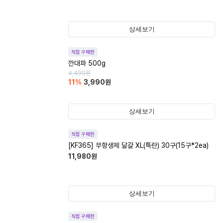
상세보기
직접 구매한
깐대파 500g
4,490
원
11
%
3,990
원
상세보기
직접 구매한
[KF365] 무항생제 달걀 XL(특란) 30구(15구*2ea)
11,980
원
상세보기
직접 구매한