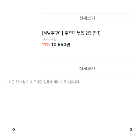
상세보기
[하남주꾸미] 주꾸미 볶음 2종 (택1)
11,900
원
11
%
10,550
원
상세보기
최근 12개월 이내 구매한 상품에 배지가 표시됩니다.
0
0