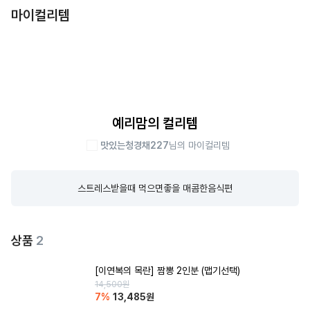
마이컬리템
예리맘의 컬리템
맛있는청경채227
님의 마이컬리템
스트레스받을때 먹으면좋을 매콤한음식편
상품
2
[이연복의 목란] 짬뽕 2인분 (맵기선택)
14,500
원
7
%
13,485
원