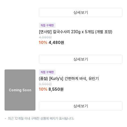
상세보기
직접 구매한
[면사랑] 칼국수사리 230g x 5개입 (개별 포장)
4,980
원
10
%
4,480
원
상세보기
직접 구매한
(품절)
[Kurly's] 간편하게 바삭, 유린기
9,500
원
10
%
8,550
원
Coming Soon
상세보기
최근 12개월 이내 구매한 상품에 배지가 표시됩니다.