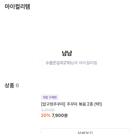
마이컬리템
냠냠
수줍은김치210
님의 마이컬리템
상품
6
직접 구매한
[압구정주꾸미] 주꾸미 볶음 2종 (택1)
9,900
원
20
%
7,900
원
상세보기