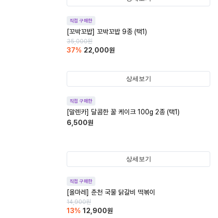
직접 구매한
[꼬박꼬밥] 꼬박꼬밥 9종 (택1)
35,000
원
37
%
22,000
원
상세보기
직접 구매한
[말렌카] 달콤한 꿀 케이크 100g 2종 (택1)
6,500
원
상세보기
직접 구매한
[올마레] 춘천 국물 닭갈비 떡볶이
14,900
원
13
%
12,900
원