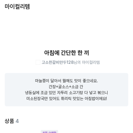
마이컬리템
아침에 간단한 한 끼
고소한갈비만두128
님의 마이컬리템
마늘쫑이 달아서 뭘해도 맛이 좋으네요.

간장+굴소스+소금 간 

냉동실에 조금 있던 자투리 소고기랑 다 넣고 볶으니

미소된장국만 있어도 휘리릭 맛있는 아침밥이에요!
상품
4
직접 구매한