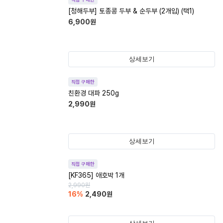
[청해두부] 토종콩 두부 & 순두부 (2개입) (택1)
6,900
원
상세보기
직접 구매한
친환경 대파 250g
2,990
원
상세보기
직접 구매한
[KF365] 애호박 1개
2,990
원
16
%
2,490
원