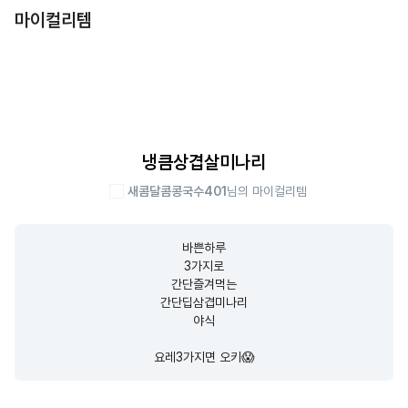
마이컬리템
냉큼상겹살미나리
새콤달콤콩국수401
님의 마이컬리템
바쁜하루

3가지로

간단즐겨먹는

간단딥삼겹미나리

야식

요레3가지면 오키😱