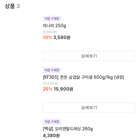
상품
3
직접 구매한
미나리 250g
3,990
원
10
%
3,590
원
상세보기
직접 구매한
[KF365] 한돈 삼겹살 구이용 600g/1kg (냉장)
21,200
원
25
%
15,900
원
상세보기
직접 구매한
[백설] 오리엔탈드레싱 260g
4,380
원