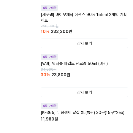
직접 구매한
[세포랩] 바이오제닉 에센스 90% 155ml 2개입 기획
세트
258,000
원
10
%
232,200
원
상세보기
직접 구매한
[달바] 워터풀 마일드 선크림 50ml (비건)
34,000
원
30
%
23,800
원
상세보기
직접 구매한
[KF365] 무항생제 달걀 XL(특란) 30구(15구*2ea)
11,980
원