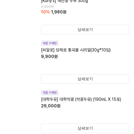
[Kurly's] 국산콩 두부 300g
2,200
원
10
%
1,980
원
상세보기
직접 구매한
[씨알로] 당제로 통곡물 시리얼(30g*10입)
9,900
원
상세보기
직접 구매한
[대학두유] 대학약콩 (약콩두유) (190mL X 15포)
29,000
원
상세보기