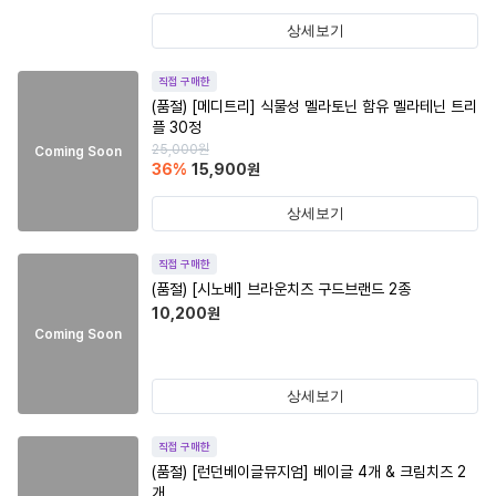
상세보기
직접 구매한
(품절)
[메디트리] 식물성 멜라토닌 함유 멜라테닌 트리
플 30정
25,000
원
Coming Soon
36
%
15,900
원
상세보기
직접 구매한
(품절)
[시노베] 브라운치즈 구드브랜드 2종
10,200
원
Coming Soon
상세보기
직접 구매한
(품절)
[런던베이글뮤지엄] 베이글 4개 & 크림치즈 2
개