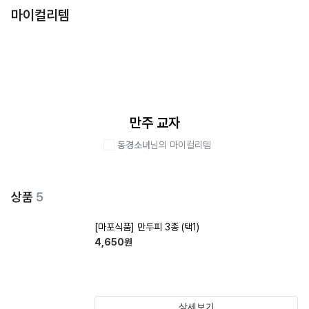
마이컬리템
만주 교자
동경소녀
님의 마이컬리템
상품
5
[마포식품] 만두피 3종 (택1)
4,650
원
상세보기