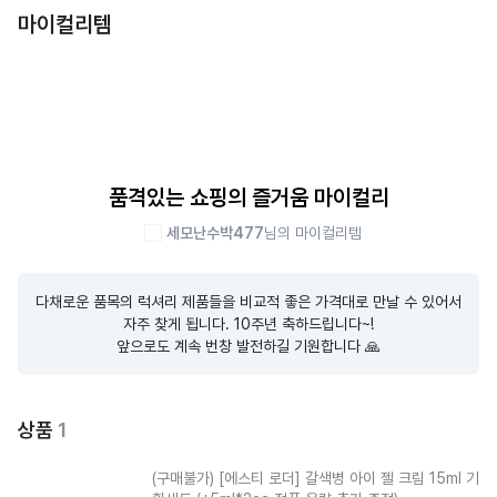
마이컬리템
품격있는 쇼핑의 즐거움 마이컬리
세모난수박477
님의 마이컬리템
다채로운 품목의 럭셔리 제품들을 비교적 좋은 가격대로 만날 수 있어서 
자주 찾게 됩니다. 10주년 축하드립니다~!

앞으로도 계속 번창 발전하길 기원합니다 🙏
상품
1
(구매불가)
[에스티 로더] 갈색병 아이 젤 크림 15ml 기