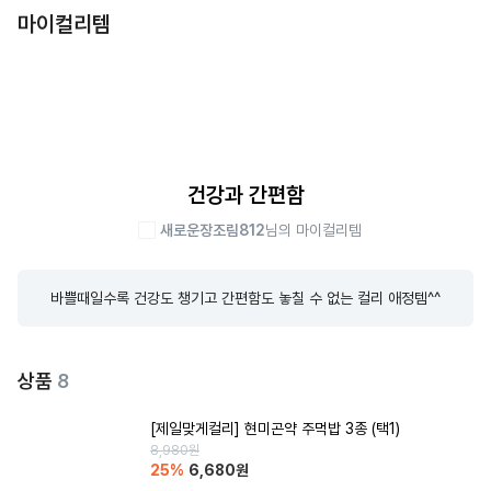
마이컬리템
건강과 간편함
새로운장조림812
님의 마이컬리템
바쁠때일수록 건강도 챙기고 간편함도 놓칠 수 없는 컬리 애정템^^
상품
8
[제일맞게컬리] 현미곤약 주먹밥 3종 (택1)
8,980
원
25
%
6,680
원