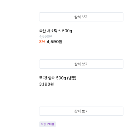
상세보기
국산 채소믹스 500g
4,990
원
8
%
4,590
원
상세보기
뚝딱! 양파 500g (냉동)
3,190
원
상세보기
직접 구매한