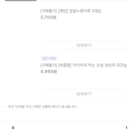
(구매불가)
[햇반] 찹쌀누룽지죽 3개입
3,700
원
상세보기
직접 구매한
(구매불가)
[바름팜] 넉넉하게 먹는 손질 양상추 500g
4,990
원
상세보기
최근 12개월 이내 구매한 상품에 배지가 표시됩니다.
0
1