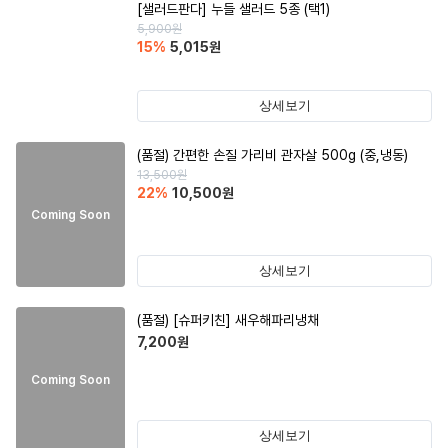
[샐러드판다] 누들 샐러드 5종 (택1)
5,900
원
15
%
5,015
원
상세보기
(품절)
간편한 손질 가리비 관자살 500g (중,냉동)
13,500
원
22
%
10,500
원
Coming Soon
상세보기
(품절)
[슈퍼키친] 새우해파리냉채
7,200
원
Coming Soon
상세보기