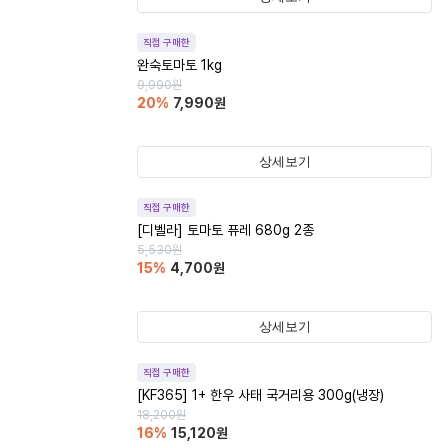
직접 구매한
완숙토마토 1kg
9,990
원
20
%
7,990
원
상세보기
직접 구매한
[디벨라] 토마토 퓨레 680g 2종
5,530
원
15
%
4,700
원
상세보기
직접 구매한
[KF365] 1+ 한우 사태 국거리용 300g(냉장)
18,200
원
16
%
15,120
원