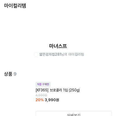
마이컬리템
마녀스프
얇은감자칩281
님의 마이컬리템
상품
9
직접 구매한
[KF365] 브로콜리 1입 (250g)
4,990
원
20
%
3,990
원
상세보기