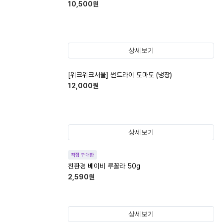
10,500
원
상세보기
[위크위크서울] 썬드라이 토마토 (냉장)
12,000
원
상세보기
직접 구매한
친환경 베이비 루꼴라 50g
2,590
원
상세보기