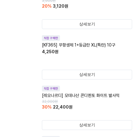
3,900
원
20
%
3,120
원
상세보기
직접 구매한
[KF365] 무항생제 1+등급란 XL(특란) 10구
4,250
원
상세보기
직접 구매한
[레오나르디] 모데나산 콘디멘토 화이트 발사믹
32,000
원
30
%
22,400
원
상세보기