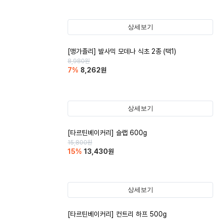
상세보기
[맹가졸리] 발사믹 모데나 식초 2종 (택1)
8,980
원
7
%
8,262
원
상세보기
[타르틴베이커리] 슬랩 600g
15,800
원
15
%
13,430
원
상세보기
[타르틴베이커리] 컨트리 하프 500g