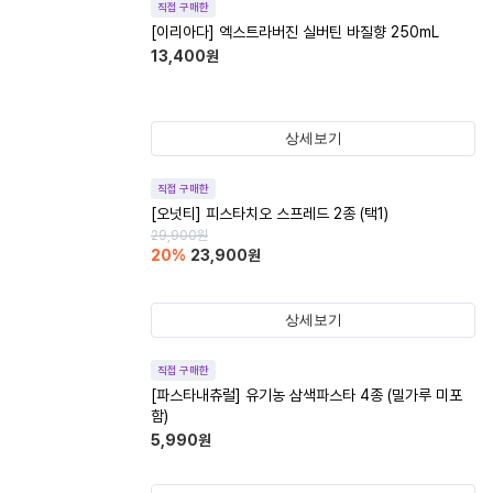
직접 구매한
[이리아다] 엑스트라버진 실버틴 바질향 250mL
13,400
원
상세보기
직접 구매한
[오넛티] 피스타치오 스프레드 2종 (택1)
29,900
원
20
%
23,900
원
상세보기
직접 구매한
[파스타내츄럴] 유기농 삼색파스타 4종 (밀가루 미포
함)
5,990
원