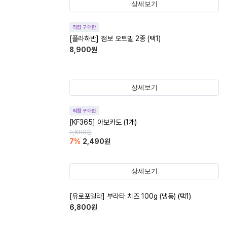
상세보기
직접 구매한
[플라하반] 점보 오트밀 2종 (택1)
8,900
원
상세보기
직접 구매한
[KF365] 아보카도 (1개)
2,690
원
7
%
2,490
원
상세보기
[유로포멜라] 부라타 치즈 100g (냉동) (택1)
6,800
원