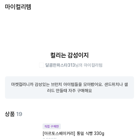
마이컬리템
컬리는 감성이지
달콤한파스타313
님의 마이컬리템
마켓컬리니까 감성있는 브런치 아이템들을 모아봤어요. 샌드위치나 샐
러드 만들때 자주 구매해요
상품
19
직접 구매한
[아르토스베이커리] 통밀 식빵 330g