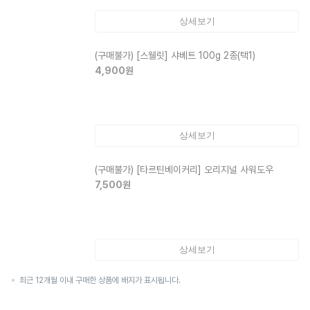
상세보기
(구매불가)
[스웰릿] 샤베트 100g 2종(택1)
4,900
원
상세보기
(구매불가)
[타르틴베이커리] 오리지널 사워도우
7,500
원
상세보기
최근 12개월 이내 구매한 상품에 배지가 표시됩니다.