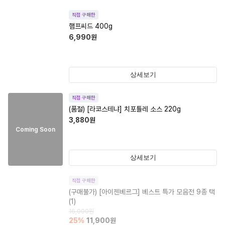
직접 구매한
햄프씨드 400g
6,990
원
상세보기
직접 구매한
(품절)
[라코스테냐] 치포틀레 소스 220g
3,880
원
Coming Soon
상세보기
직접 구매한
(구매불가)
[아이젠베르그] 베스트 특가 모음전 9종 택
(1)
16,000
원
25
%
11,900
원