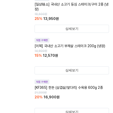
[일상味소] 국내산 소고기 등심 스테이크/구이 2종 (냉
장)
18,600
원
25
%
13,950
원
상세보기
직접 구매한
[이목] 국내산 소고기 부채살 스테이크 200g (냉장)
14,800
원
15
%
12,570
원
상세보기
직접 구매한
[KF365] 한돈 (삼겹살/앞다리) 수육용 600g 2종
21,200
원
20
%
16,900
원
상세보기