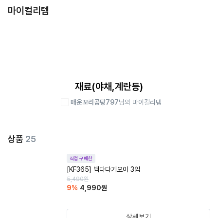
마이컬리템
재료(야채,계란등)
매운꼬리곰탕797
님의 마이컬리템
상품
25
직접 구매한
[KF365] 백다다기오이 3입
5,490
원
9
%
4,990
원
상세보기