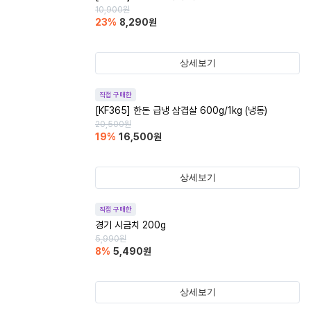
10,900
원
23
%
8,290
원
상세보기
직접 구매한
[KF365] 한돈 급냉 삼겹살 600g/1kg (냉동)
20,500
원
19
%
16,500
원
상세보기
직접 구매한
경기 시금치 200g
5,990
원
8
%
5,490
원
상세보기