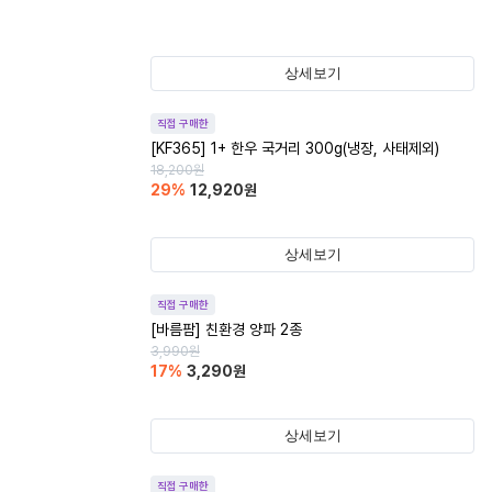
상세보기
직접 구매한
[KF365] 1+ 한우 국거리 300g(냉장, 사태제외)
18,200
원
29
%
12,920
원
상세보기
직접 구매한
[바름팜] 친환경 양파 2종
3,990
원
17
%
3,290
원
상세보기
직접 구매한