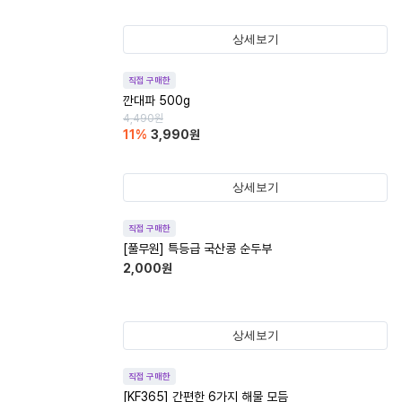
상세보기
직접 구매한
깐대파 500g
4,490
원
11
%
3,990
원
상세보기
직접 구매한
[풀무원] 특등급 국산콩 순두부
2,000
원
상세보기
직접 구매한
[KF365] 간편한 6가지 해물 모듬