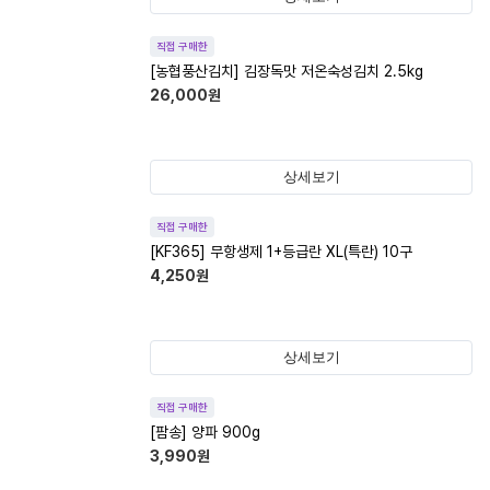
직접 구매한
[농협풍산김치] 김장독맛 저온숙성김치 2.5kg
26,000
원
상세보기
직접 구매한
[KF365] 무항생제 1+등급란 XL(특란) 10구
4,250
원
상세보기
직접 구매한
[팜송] 양파 900g
3,990
원