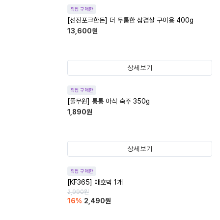
직접 구매한
[선진포크한돈] 더 두툼한 삼겹살 구이용 400g
13,600
원
상세보기
직접 구매한
[풀무원] 통통 아삭 숙주 350g
1,890
원
상세보기
직접 구매한
[KF365] 애호박 1개
2,990
원
16
%
2,490
원