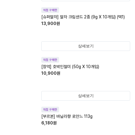
직접 구매한
[슈퍼말차] 말차 크림샌드 2종 (9g X 10개입) (택1)
13,900
원
상세보기
직접 구매한
[창억] 호박인절미 (50g X 10개입)
10,900
원
상세보기
직접 구매한
[부르본] 바닐라향 로안느 113g
6,180
원