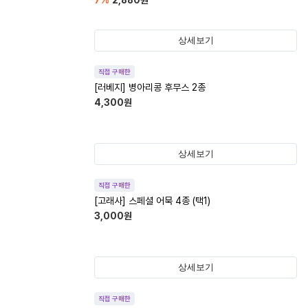
7
%
2,880
원
상세보기
직접 구매한
[러베지] 병아리콩 후무스 2종
4,300
원
상세보기
직접 구매한
[고래사] 스페셜 어묵 4종 (택1)
3,000
원
상세보기
직접 구매한