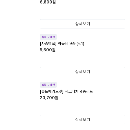
6,800
원
상세보기
직접 구매한
[사층빵집] 까눌레 9종 (택1)
5,500
원
상세보기
직접 구매한
[올드페리도넛] 시그니처 4종세트
20,700
원
상세보기