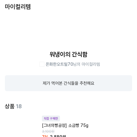
마이컬리템
워냉이의 간식함
온화한오트밀70
님의 마이컬리템
제가 먹어본 간식들을 추천해요
상품
18
직접 구매한
[그녀의빵공장] 소금빵 75g
3,100
원