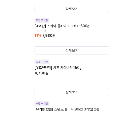
상세보기
직접 구매한
[마이산] 스카이 플레이크 크래커 600g
8,980
원
11
%
7,980
원
상세보기
직접 구매한
[우드앤브릭] 치즈 치아바타 150g
4,700
원
상세보기
직접 구매한
[유기농 팝콘] 스위트/솔티드(90gx 3개입) 2종