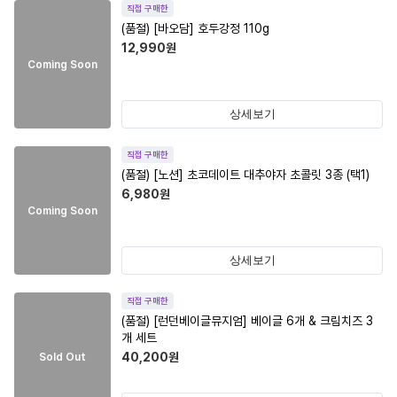
직접 구매한
(품절)
[바오담] 호두강정 110g
12,990
원
Coming Soon
상세보기
직접 구매한
(품절)
[노션] 초코데이트 대추야자 초콜릿 3종 (택1)
6,980
원
Coming Soon
상세보기
직접 구매한
(품절)
[런던베이글뮤지엄] 베이글 6개 & 크림치즈 3
개 세트
40,200
원
Sold Out