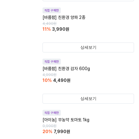
직접 구매한
[바름팜] 친환경 양파 2종
4,490
원
11
%
3,990
원
상세보기
직접 구매한
[바름팜] 친환경 감자 600g
4,990
원
10
%
4,490
원
상세보기
직접 구매한
[아이농] 무농약 토마토 1kg
9,990
원
20
%
7,990
원