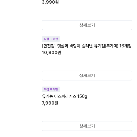
3,990
원
상세보기
직접 구매한
[만전김] 햇살과 바람이 길러낸 유기김(무가미) 16개입
10,900
원
상세보기
직접 구매한
유기농 아스파라거스 150g
7,990
원
상세보기