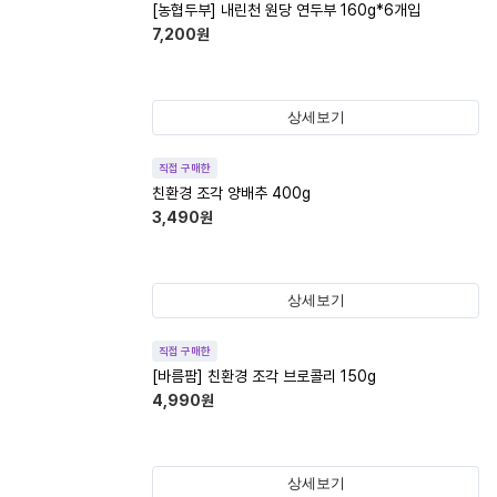
[농협두부] 내린천 원당 연두부 160g*6개입
7,200
원
상세보기
직접 구매한
친환경 조각 양배추 400g
3,490
원
상세보기
직접 구매한
[바름팜] 친환경 조각 브로콜리 150g
4,990
원
상세보기