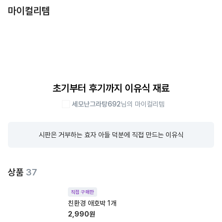
마이컬리템
초기부터 후기까지 이유식 재료
세모난그라탕692
님의 마이컬리템
시판은 거부하는 효자 아들 덕분에 직접 만드는 이유식
상품
37
직접 구매한
친환경 애호박 1개
2,990
원