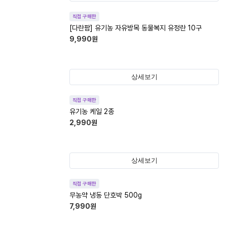
직접 구매한
[다란팜] 유기농 자유방목 동물복지 유정란 10구
9,990
원
상세보기
직접 구매한
유기농 케일 2종
2,990
원
상세보기
직접 구매한
무농약 냉동 단호박 500g
7,990
원