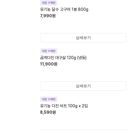
직접 구매한
유기농 달수 고구마 1봉 800g
7,990
원
상세보기
직접 구매한
곱게다진 대구살 120g (냉동)
11,900
원
상세보기
직접 구매한
유기농 다진 비트 100g x 2입
8,590
원