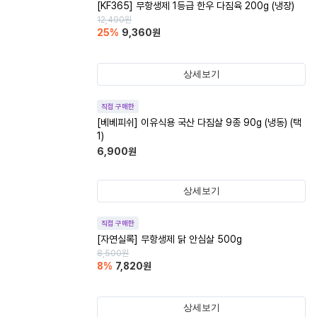
[KF365] 무항생제 1등급 한우 다짐육 200g (냉장)
12,490
원
25
%
9,360
원
상세보기
직접 구매한
[베베피쉬] 이유식용 국산 다짐살 9종 90g (냉동) (택
1)
6,900
원
상세보기
직접 구매한
[자연실록] 무항생제 닭 안심살 500g
8,500
원
8
%
7,820
원
상세보기