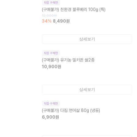
직접 구매한
(구매불가)
친환경 블루베리 100g (특)
12,900
원
34
%
8,490
원
상세보기
직접 구매한
(구매불가)
유기농 밀키퀸 쌀2종
10,900
원
상세보기
직접 구매한
(구매불가)
다짐 연어살 80g (냉동)
6,900
원