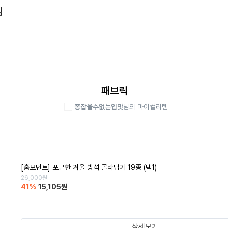
템
패브릭
종잡을수없는입맛
님의 마이컬리템
[홈모먼트] 포근한 겨울 방석 골라담기 19종 (택1)
26,000
원
41
%
15,105
원
상세보기