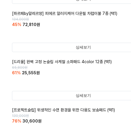
[파르페by알레르망] 피에르 알러지케어 다운필 차렵이불 7종 (택1)
134,000
원
45
%
72,810
원
상세보기
[드리울] 완벽 고정 논슬립 사계절 소파패드 4color 12종 (택1)
65,800
원
61
%
25,555
원
상세보기
[프로젝트슬립] 위생적인 수면 환경을 위한 다용도 보송패드 (택1)
130,000
원
76
%
30,600
원