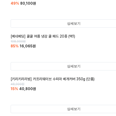
49
%
80,100
원
상세보기
[베네베딩] 쿨쿨 여름 냉감 쿨 패드 20종 (택1)
108,000
원
85
%
16,065
원
상세보기
[키리키리리빙] 카프리웨이브 수피마 베개커버 350g (단품)
48,000
원
15
%
40,800
원
상세보기