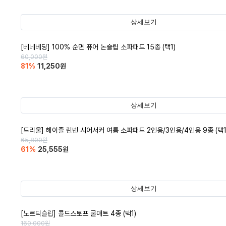
상세보기
[베네베딩] 100% 순면 퓨어 논슬립 소파패드 15종 (택1)
60,000
원
81
%
11,250
원
상세보기
[드리울] 헤이즐 린넨 시어서커 여름 소파패드 2인용/3인용/4인용 9종 (택1
65,800
원
61
%
25,555
원
상세보기
[노르딕슬립] 콜드스토프 쿨매트 4종 (택1)
160,000
원