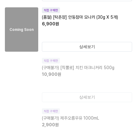
직접 구매한
(품절)
[탁촌장] 안동참마 모나카 (30g X 5개)
6,900
원
Coming Soon
상세보기
직접 구매한
(구매불가)
[칙뽈로] 치킨 마크니커리 500g
10,900
원
상세보기
직접 구매한
(구매불가)
제주오름우유 1000mL
2,900
원