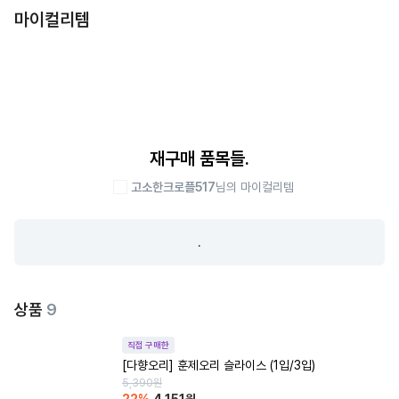
마이컬리템
재구매 품목들.
고소한크로플517
님의 마이컬리템
.
상품
9
직접 구매한
[다향오리] 훈제오리 슬라이스 (1입/3입)
5,390
원