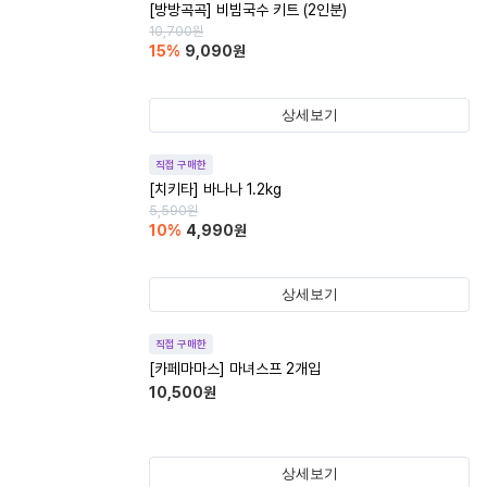
[방방곡곡] 비빔국수 키트 (2인분)
10,700
원
15
%
9,090
원
상세보기
직접 구매한
[치키타] 바나나 1.2kg
5,590
원
10
%
4,990
원
상세보기
직접 구매한
[카페마마스] 마녀스프 2개입
10,500
원
상세보기