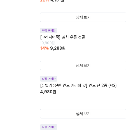
22
%
4,151
원
상세보기
직접 구매한
[고래사어묵] 김치 우동 전골
10,800
원
14
%
9,288
원
상세보기
직접 구매한
[뉴델리 :진한 인도 커리의 맛] 인도 난 2종 (택2)
4,980
원
상세보기
직접 구매한