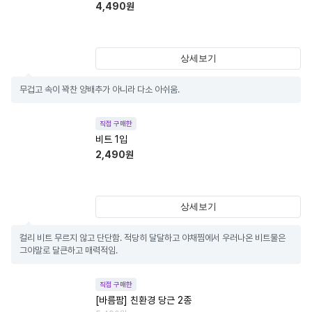
4,490
원
상세보기
무겁고 속이 꽉찬 양배추가 아니라 다소 아쉬움.
직접 구매한
비트 1입
2,490
원
상세보기
컬리 비트 무르지 않고 단단함. 적당히 달달하고 야채찜에서 우러나온 비트물은 
그야말로 달큰하고 매력적임.
직접 구매한
[바름팜] 친환경 당근 2종