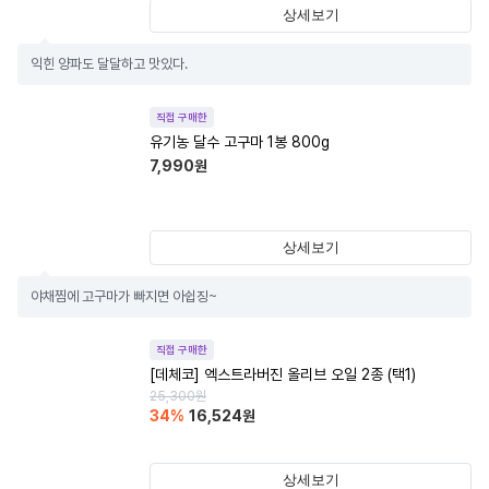
상세보기
익힌 양파도 달달하고 맛있다.
직접 구매한
유기농 달수 고구마 1봉 800g
7,990
원
상세보기
야채찜에 고구마가 빠지면 아쉽징~
직접 구매한
[데체코] 엑스트라버진 올리브 오일 2종 (택1)
25,300
원
34
%
16,524
원
상세보기