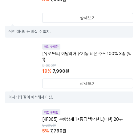
상세보기
식전 애사비는 빠질 수 없지.
직접 구매한
[유로푸드] 이탈리아 유기농 레몬 주스 100% 3종 (택
1)
9,900
원
19
%
7,990
원
상세보기
애사비와 같이 희석해서 마심.
직접 구매한
[KF365] 무항생제 1+등급 백색란 L(대란) 20구
8,200
원
5
%
7,790
원