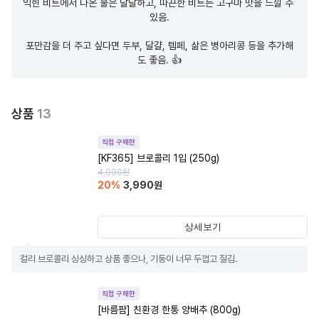
익힌 비트에서 나온 물은 달달하고, 따끈한 비트는 고구마 맛을 느낄 수 
있음.

포만감을 더 주고 싶다면 두부, 달걀, 템페, 삶은 병아리콩 등을 추가해
도 좋음. 👍
상품
13
직접 구매한
[KF365] 브로콜리 1입 (250g)
4,990
원
20
%
3,990
원
상세보기
컬리 브로콜리 싱싱하고 상품 좋으나, 기둥이 너무 두껍고 질김.
직접 구매한
[바름팜] 친환경 한통 양배추 (800g)