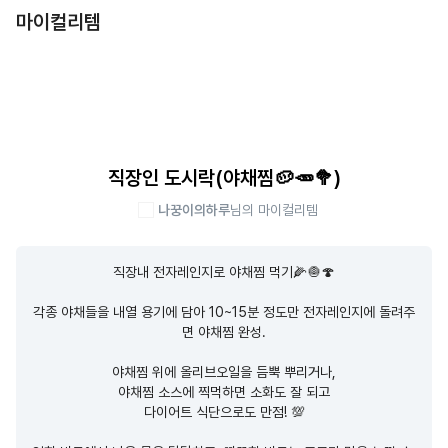
마이컬리템
직장인 도시락(야채찜🥔🥕🥦)
나꿍이의하루
님의 마이컬리템
직장내 전자레인지로 야채찜 먹기🌽🧅🍄

각종 야채들을 내열 용기에 담아 10~15분 정도만 전자레인지에 돌려주
면 야채찜 완성.

야채찜 위에 올리브오일을 듬뿍 뿌리거나,

야채찜 소스에 찍먹하면 소화도 잘 되고

다이어트 식단으로도 만점! 💯
