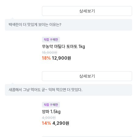
상세보기
백색란이 더 맛있게 보이는 이유는?
직접 구매한
무농약 마틸다 토마토 1kg
15,900
원
18
%
12,900
원
상세보기
새콤해서 그냥 먹어도 굳~ 익혀 먹으면 더 맛있다.
직접 구매한
양파 1.5kg
4,990
원
14
%
4,290
원