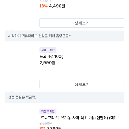
5,490
원
18
%
4,490
원
상세보기
세척하기 귀찮더라도 건강을 위해 흙당근을~
직접 구매한
표고버섯 100g
2,990
원
상세보기
상품 품질은 복굴복.
직접 구매한
[드니그리스] 유기농 사과 식초 2종 (언필터) (택1)
8,200
원
3
%
7,880
원