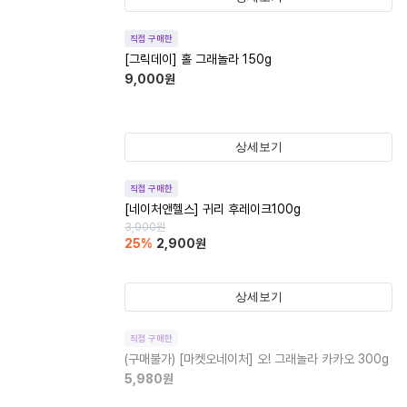
직접 구매한
[그릭데이] 홀 그래놀라 150g
9,000
원
상세보기
직접 구매한
[네이처앤헬스] 귀리 후레이크100g
3,900
원
25
%
2,900
원
상세보기
직접 구매한
(구매불가)
[마켓오네이처] 오! 그래놀라 카카오 300g
5,980
원