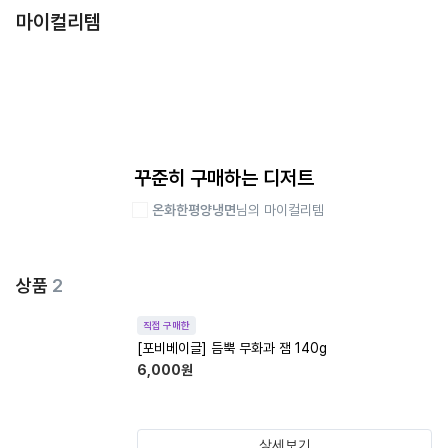
마이컬리템
꾸준히 구매하는 디저트
온화한평양냉면
님의 마이컬리템
상품
2
직접 구매한
[포비베이글] 듬뿍 무화과 잼 140g
6,000
원
상세보기